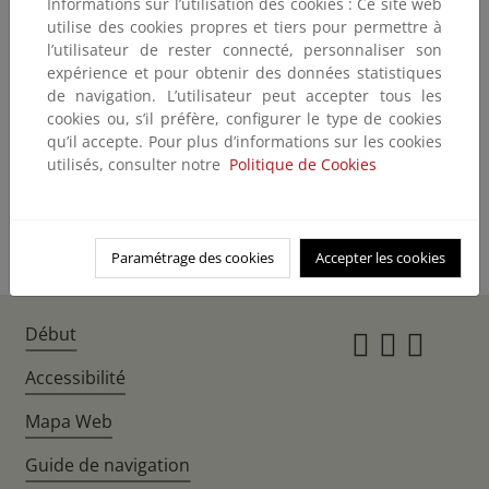
Informations sur l’utilisation des cookies : Ce site web
Predicción para los días 21, 22 y 23 de febrero
utilise des cookies propres et tiers pour permettre à
Predicción para el día 20 de febrero
l’utilisateur de rester connecté, personnaliser son
expérience et pour obtenir des données statistiques
Predicción para el día 19 de febrero
de navigation. L’utilisateur peut accepter tous les
cookies ou, s’il préfère, configurer le type de cookies
Predicción para el día 18 de febrero
qu’il accepte. Pour plus d’informations sur les cookies
Predicción para el día 17 de febrero
utilisés, consulter notre
Politique de Cookies
Predicción para los días 14, 15 y 16 de febrero
Paramétrage des cookies
Accepter les cookies
Début
Instagr
Twitte
Fac
Accessibilité
Mapa Web
Guide de navigation