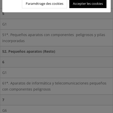
42. Grandes aparatos (Resto)
Paramétrage des cookies
Accepter les cookies
5
G1
51*. Pequeños aparatos con componentes
peligrosos y pilas
incorporadas
52. Pequeños aparatos (Resto)
6
G1
61*. Aparatos de informática y telecomunicaciones pequeños
con componentes peligrosos
7
G6