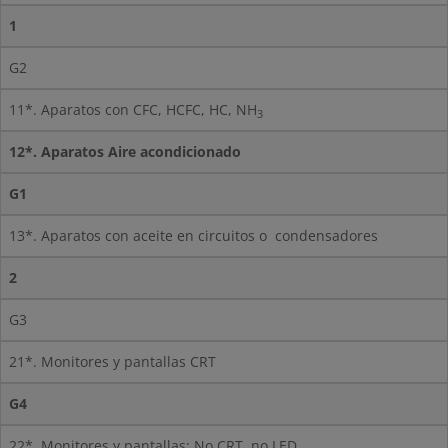
1
G2
11*. Aparatos con CFC, HCFC, HC, NH
3
12*. Aparatos Aire acondicionado
G1
13*. Aparatos con aceite en circuitos o
condensadores
2
G3
21*. Monitores y pantallas CRT
G4
22*. Monitores y pantallas: No CRT, no LED