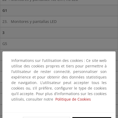
G1
23.
Monitores y pantallas LED
3
G5
31*. Lámparas de descarga, no LED y fluorescentes
Informations sur l’utilisation des cookies : Ce site web
G1
utilise des cookies propres et tiers pour permettre à
l’utilisateur de rester connecté, personnaliser son
32.
Lámparas LED
expérience et pour obtenir des données statistiques
de navigation. L’utilisateur peut accepter tous les
4
cookies ou, s’il préfère, configurer le type de cookies
qu’il accepte. Pour plus d’informations sur les cookies
G1
utilisés, consulter notre
Politique de Cookies
41*. Grandes aparatos con componentes peligrosos