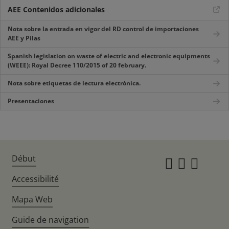
AEE Contenidos adicionales
Nota sobre la entrada en vigor del RD control de importaciones
AEE y Pilas
Spanish legislation on waste of electric and electronic equipments
(WEEE): Royal Decree 110/2015 of 20 february.
Nota sobre etiquetas de lectura electrónica.
Presentaciones
Début
Instagr
Twitte
Fac
Accessibilité
Mapa Web
Guide de navigation