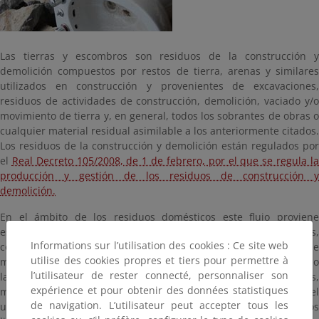
Las tierras y escombros son residuos de la construcción y
demolición compuestos por restos de tierra, arenas y similares
utilizados en construcción y provenientes de excavaciones,
residuos de actividades de construcción, demolición, vaciado y/o
movimiento de tierra y, en general, todos los sobrantes de obras o
cualquier material residual asimilable a los anteriormente citados.
Los residuos de la construcción y demolición están regulados por
el
Real Decreto 105/2008, de 1 de febrero, por el que se regula l
producción y gestión de los residuos de construcción y
demolición.
En el ámbito de los residuos domésticos este flujo proviene
esencialmente de la pequeña obra o reforma en domicilios,
Informations sur l’utilisation des cookies : Ce site web
comercios y equipamientos. Así pues, se trata principalmente de
utilise des cookies propres et tiers pour permettre à
materiales de origen pétreo (como trozos de baldosas, yeso o
l’utilisateur de rester connecté, personnaliser son
ladrillos) generalmente mezclados con cables, cañerías, hierros,
expérience et pour obtenir des données statistiques
maderas, vidrios, cartón, plásticos y otros materiales que el
de navigation. L’utilisateur peut accepter tous les
usuario debe separar para su aportación correcta a los puntos