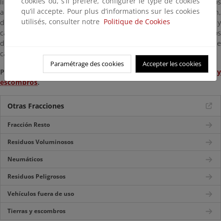
cookies ou, s’il préfère, configurer le type de cookies
limpios. A pesar de esta separación, las tierras y escombros
qu’il accepte. Pour plus d’informations sur les cookies
aportados suelen tener pocas posibilidades de recuperación,
utilisés, consulter notre
Politique de Cookies
debido a la mezcla de materiales (que tienen propiedades y
características muy diferentes). Por ello, su destino suele ser los
depósitos controlados de materiales inertes o el relleno de
canteras y excavaciones a cielo abierto.
Paramétrage des cookies
Accepter les cookies
Para más información ver
Flujos de residuos>Tierras 
escombros
.
Otras Fracciones
Fracción Resto
Residuos Voluminosos
Neumáticos
Residuos Peligrosos
Vehículos fuera de uso
Tierras y escombros