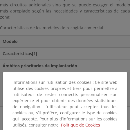
más circuitos adicionales sino que se puede escoger el modelo
más apropiado según las necesidades y características de cada
zona:
Características de los modelos de recogida comercial
Modelo
Características[1]
Ámbitos prioritarios de implantación
Modelo integrado:
Informations sur l’utilisation des cookies : Ce site web
utilise des cookies propres et tiers pour permettre à
El comercio utiliza los mismos contenedores y logística de recogida que
l’utilisateur de rester connecté, personnaliser son
usa el ciudadano.
expérience et pour obtenir des données statistiques
de navigation. L’utilisateur peut accepter tous les
cookies ou, s’il préfère, configurer le type de cookies
Costes bajos
qu’il accepte. Pour plus d’informations sur les cookies
Supone que el servicio domiciliario pueda absorber estos flujos
utilisés, consulter notre
Politique de Cookies