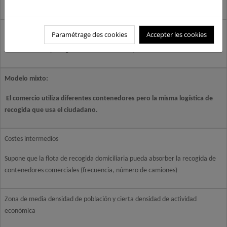
(contenerización y frecuencia)
Zonas con baja densidad de actividad económica
Paramétrage des cookies
Accepter les cookies
Actividades con poca generación de residuos (similares a los de los domicilios)
Modelo mixto:
El comercio utiliza diferentes contenedores pero la misma logística de
recogida que usa el ciudadano.
Costes intermedios
Supone que la flota de recogida domiciliaria pueda absorber la recogida de
contenedores comerciales (frecuencia, número de camiones)
Zona de media densidad de población y cierta densidad de actividad
económica