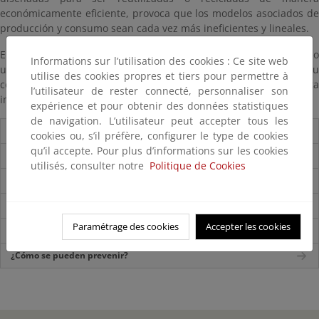
económicamente eficiente, provoca que los modelos asociados de
producción y consumo sean cada vez más ineficientes y lineales.
En consecuencia, los residuos de productos de plástico de un solo
Informations sur l’utilisation des cookies : Ce site web
uso se generan en todos los ámbitos como consecuencia de su
utilise des cookies propres et tiers pour permettre à
consumo, desde hogares, comercios, sector servicios hasta
l’utilisateur de rester connecté, personnaliser son
industrias.
expérience et pour obtenir des données statistiques
de navigation. L’utilisateur peut accepter tous les
¿Qué son los Plásticos de un solo uso ?
cookies ou, s’il préfère, configurer le type de cookies
qu’il accepte. Pour plus d’informations sur les cookies
¿Dónde se generan?
utilisés, consulter notre
Politique de Cookies
Tipos y características de los Plásticos de un solo uso
¿Por qué se deben gestionar adecuadamente?
Paramétrage des cookies
Accepter les cookies
¿Cuál es su ciclo de gestión?
¿Cómo se pueden prevenir?