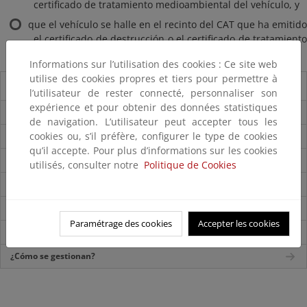
certificado de tratamiento medioambiental del vehículo, y
que el vehículo se halle en el recinto del CAT que ha emitido
el certificado de destrucción o el certificado de tratamiento
medioambiental del vehículo.
Informations sur l’utilisation des cookies : Ce site web
utilise des cookies propres et tiers pour permettre à
Vehículos
l’utilisateur de rester connecté, personnaliser son
expérience et pour obtenir des données statistiques
¿Qué son los vehículos al final de su vida útil (VFVU)?
de navigation. L’utilisateur peut accepter tous les
cookies ou, s’il préfère, configurer le type de cookies
¿Dónde se generan?
qu’il accepte. Pour plus d’informations sur les cookies
¿Qué objetivos se persiguen?
utilisés, consulter notre
Politique de Cookies
¿Por qué se deben gestionar adecuadamente?
Novedades frente a la normativa anterior
Paramétrage des cookies
Accepter les cookies
Derogación de la normativa anterior
¿Cómo se gestionan?