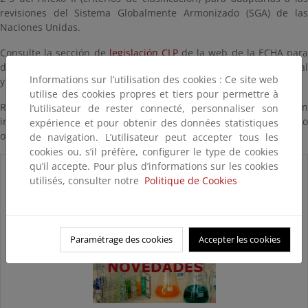
revisiones del Sistema Globalmente Armonizado (SGA) de las
Naciones Unidas.
Consulte la sección de
legislación CLP
de la web de la ECHA par
disponer de la versión del reglamento CLP consolidada más actual
Informations sur l’utilisation des cookies : Ce site web
y los reglamentos que la modifican o complementan en español.
utilise des cookies propres et tiers pour permettre à
Recuerde que en caso de duda, debe consultar la versión en
l’utilisateur de rester connecté, personnaliser son
inglés de los reglamentos, puesto que constituye el único texto
expérience et pour obtenir des données statistiques
oficial válido.
de navigation. L’utilisateur peut accepter tous les
cookies ou, s’il préfère, configurer le type de cookies
qu’il accepte. Pour plus d’informations sur les cookies
utilisés, consulter notre
Politique de Cookies
Paramétrage des cookies
Accepter les cookies