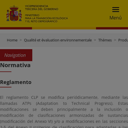
Menú
Home
Qualité et évaluation environnementale
Thèmes
Produ
Navigation
Normativa
Reglamento
El reglamento CLP se modifica periódicamente, mediante las
llamadas ATPs (Adaptation to Technical Progress). Estas
modificaciones se deben principalmente a la inclusión o
modificación de clasificaciones armonizadas de sustancias
(modificación del Anexo VI) y/o a modificaciones en las secciones
2-5 del Anexo II (criterios de clasificación) para adaptarlas a las