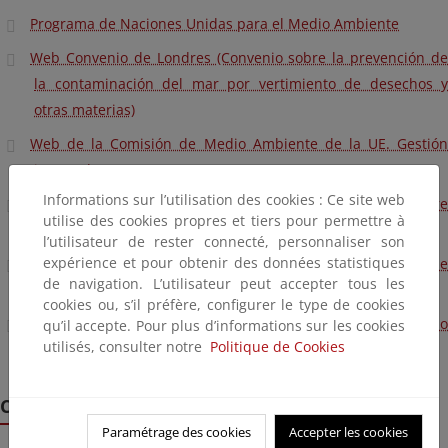
Programa de Naciones Unidas para el Medio Ambiente
Web Convenio de Londres (Convenio sobre la prevención de
la contaminación del mar por vertimiento de desechos y
otras materias)
Web de la Comisión de Medio Ambiente de la UE. Gestión
integrada zonas costeras
Informations sur l’utilisation des cookies : Ce site web
Web de la Conferencia de las Naciones Unidas sobre
utilise des cookies propres et tiers pour permettre à
Comercio y Transporte (UNCTAD)
l’utilisateur de rester connecté, personnaliser son
expérience et pour obtenir des données statistiques
Web de la UE proyectos demostración gestión integrada de
de navigation. L’utilisateur peut accepter tous les
zonas costeras
cookies ou, s’il préfère, configurer le type de cookies
Web del Convenio OSPAR sobre la protección del medio
qu’il accepte. Pour plus d’informations sur les cookies
utilisés, consulter notre
Politique de Cookies
ambiente marino del Atlántico nordeste
Campaña medusas
Paramétrage des cookies
Accepter les cookies