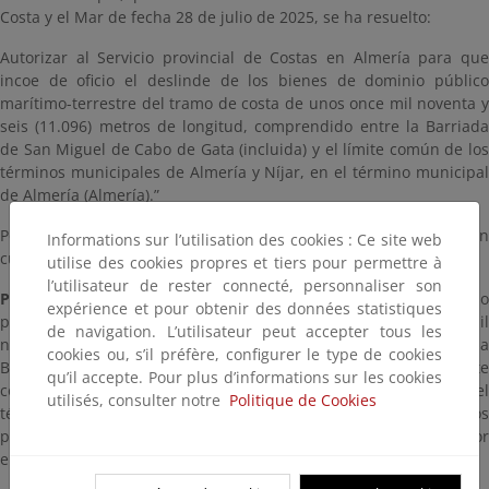
Costa y el Mar de fecha 28 de julio de 2025, se ha resuelto:
Autorizar al Servicio provincial de Costas en Almería para que
incoe de oficio el deslinde de los bienes de dominio público
marítimo-terrestre del tramo de costa de unos once mil noventa y
seis (11.096) metros de longitud, comprendido entre la Barriada
de San Miguel de Cabo de Gata (incluida) y el límite común de los
términos municipales de Almería y Níjar, en el término municipal
de Almería (Almería).”
Por todo lo cual, este Servicio Provincial de Costas ha resuelto en
Informations sur l’utilisation des cookies : Ce site web
cumplimiento de todo lo anterior:
utilise des cookies propres et tiers pour permettre à
l’utilisateur de rester connecté, personnaliser son
Primero
: Incoar expediente de deslinde de los bienes de dominio
expérience et pour obtenir des données statistiques
público marítimo-terrestre del tramo de costa de unos once mil
de navigation. L’utilisateur peut accepter tous les
noventa y seis (11.096) metros de longitud, comprendido entre la
cookies ou, s’il préfère, configurer le type de cookies
Barriada de San Miguel de Cabo de Gata (incluida) y el límite
qu’il accepte. Pour plus d’informations sur les cookies
común de los términos municipales de Almería y Níjar, en el
utilisés, consulter notre
Politique de Cookies
término municipal de Almería (Almería), según se define en los
planos a escala 1/1000, fechados en abril de 2025 y firmados por
el Jefe del Servicio Provincial de Costas en Almería.