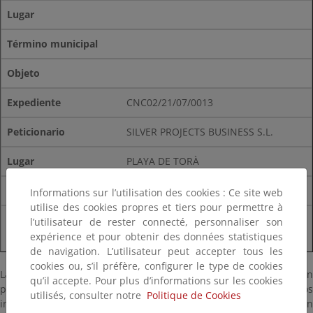
Lugar
Término municipal
Objeto
CNC02/21/07/0013
SILVER PROJECTS BUSINESS S.L.
PLAYA DE TORÀ
CALVIÀ
Informations sur l’utilisation des cookies : Ce site web
utilise des cookies propres et tiers pour permettre à
PLATAFORMAS, MUROS, JARDINES Y
l’utilisateur de rester connecté, personnaliser son
expérience et pour obtenir des données statistiques
TERRAZAS
de navigation. L’utilisateur peut accepter tous les
cookies ou, s’il préfère, configurer le type de cookies
La documentación estará a disposición del público durante un
qu’il accepte. Pour plus d’informations sur les cookies
plazo de VEINTE (20) DÍAS HÁBILES (plazo durante el cual los
utilisés, consulter notre
Politique de Cookies
interesados podrán formular las alegaciones que estimen