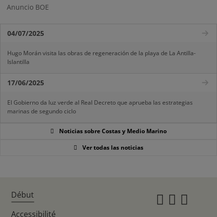
Anuncio BOE
04/07/2025
Hugo Morán visita las obras de regeneración de la playa de La Antilla-
Islantilla
17/06/2025
El Gobierno da luz verde al Real Decreto que aprueba las estrategias
marinas de segundo ciclo
Noticias sobre Costas y Medio Marino
Ver todas las noticias
Début
Instagr
Twitte
Fac
Accessibilité