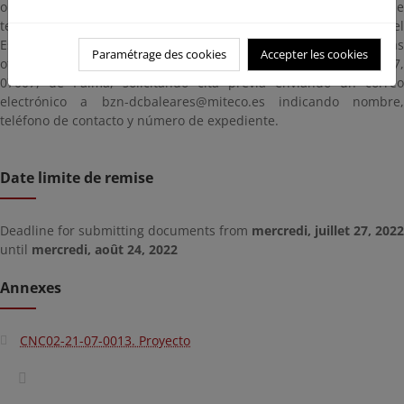
oportunas), contados a partir del día siguiente a aquél en que
tenga lugar la publicación de este anuncio en el Boletín Oficial del
Estado, pudiendo ser examinados en esta página y/o en las
Paramétrage des cookies
Accepter les cookies
oficinas de esta Demarcación de Costas, sita en C/ Felicià Fuster, 7,
07007, de Palma, solicitando cita previa enviando un correo
electrónico a bzn-dcbaleares@miteco.es indicando nombre,
teléfono de contacto y número de expediente.
Date limite de remise
Deadline for submitting documents from
mercredi, juillet 27, 2022
until
mercredi, août 24, 2022
Annexes
CNC02-21-07-0013. Proyecto