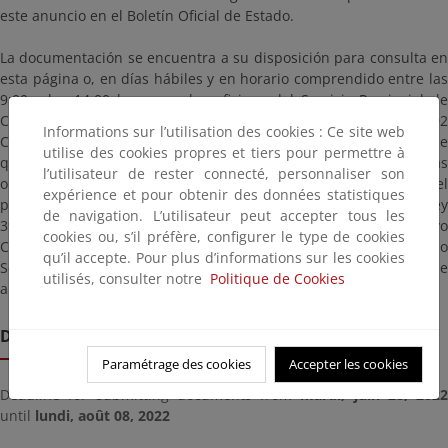
este anuncio en el Boletín Oficial de Estado.
La documentación se encuentra a su disposición para consulta en
esta página o, en días hábiles y en horario comprendido entre las
9:00 y las 14:00 horas, en las oficinas del Servicio Provincial de
Costas en Castellón situadas en la C/ Escultor Viciano nº 2, 12002
Informations sur l’utilisation des cookies : Ce site web
Castellón de la Plana (código identificación: EA0022597), a fin de
utilise des cookies propres et tiers pour permettre à
que cualquier persona o entidad pueda presentar las
l’utilisateur de rester connecté, personnaliser son
observaciones o alegaciones que estime oportunas dentro del
expérience et pour obtenir des données statistiques
plazo citado, según los mecanismos establecidos en la Ley
de navigation. L’utilisateur peut accepter tous les
39/2015, de 1 de octubre, del Procedimiento Administrativo
cookies ou, s’il préfère, configurer le type de cookies
Común de las Administraciones Públicas, dirigidas al mencionado
qu’il accepte. Pour plus d’informations sur les cookies
Servicio Provincial de Costas y citando las referencias que
utilisés, consulter notre
Politique de Cookies
aparecen en este anuncio.
Date limite de remise
Paramétrage des cookies
Accepter les cookies
Deadline for submitting documents from
mardi, juin 28, 2022
until
lundi, août 08, 2022