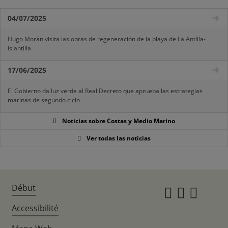
04/07/2025
Hugo Morán visita las obras de regeneración de la playa de La Antilla-
Islantilla
17/06/2025
El Gobierno da luz verde al Real Decreto que aprueba las estrategias
marinas de segundo ciclo
Noticias sobre Costas y Medio Marino
Ver todas las noticias
Début
Instagr
Twitte
Fac
Accessibilité