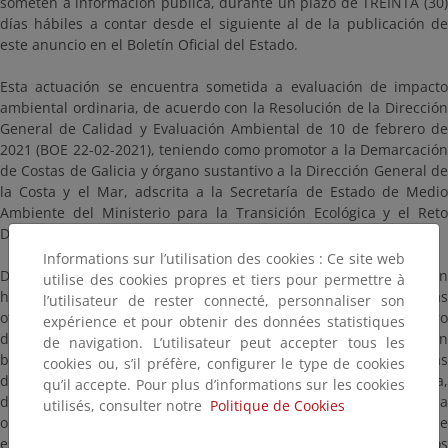
someten a información pública, durante un plazo de TREINTA (30)
días hábiles a contar desde el siguiente al de la publicación de
este anuncio en el Boletín Oficial del Estado.
Esta actuación se encuentra sometida a evaluación de impacto
ambiental ordinaria, de acuerdo con la Resolución de la Dirección
General de Calidad y Evaluación Ambiental de 10 de febrero de
2021 (BOE 22-02-2021), teniendo como promotor a la Demarcación
de Costas de Galicia y órgano sustantivo a la Dirección General de
la Costa y el Mar, adscrita a la Secretaría de Estado de Medio
Ambiente del Ministerio para la Transición Ecológica y el Reto
Demográfico.
Informations sur l’utilisation des cookies : Ce site web
Dicha documentación podrá consultarse en días hábiles y en
utilise des cookies propres et tiers pour permettre à
horario comprendido entre las 9.00 y las 14.00 horas, en las
l’utilisateur de rester connecté, personnaliser son
oficinas de la Demarcación de Costas de Galicia, calle San Pedro
expérience et pour obtenir des données statistiques
de Mezonzo 2 bajo - 15004 A Coruña, previa petición de cita en
de navigation. L’utilisateur peut accepter tous les
bzn-costasacoruna@miteco.es o en el teléfono 981 30 38 99, en las
cookies ou, s’il préfère, configurer le type de cookies
dependencias del Ayuntamiento de Carballo o en esta página,
qu’il accepte. Pour plus d’informations sur les cookies
donde se encuentra a disposición a fin de que cualquier persona
utilisés, consulter notre
Politique de Cookies
o entidad pueda presentar las observaciones o alegaciones que
estime oportunas dentro del plazo citado, según los mecanismos