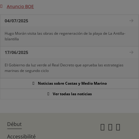
Anuncio BOE
04/07/2025
Hugo Morán visita las obras de regeneración de la playa de La Antilla-
Islantilla
17/06/2025
El Gobierno da luz verde al Real Decreto que aprueba las estrategias
marinas de segundo ciclo
Noticias sobre Costas y Medio Marino
Ver todas las noticias
Début
Instagr
Twitte
Fac
Accessibilité