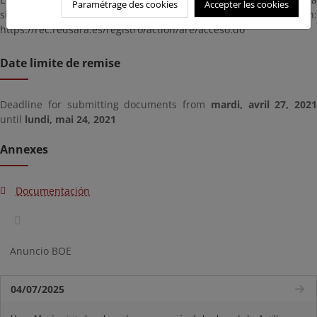
Paramétrage des cookies
Accepter les cookies
siguiente dirección:
https://rec.redsara.es/registro/action/are/acceso.do
Date limite de remise
Deadline for submitting documents from
mardi, avril 27, 2021
until
lundi, mai 24, 2021
Annexes
Documentación
Anuncio BOE
04/07/2025