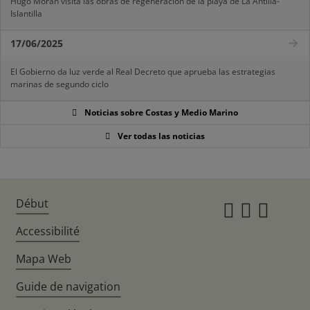
Hugo Morán visita las obras de regeneración de la playa de La Antilla-
Islantilla
17/06/2025
El Gobierno da luz verde al Real Decreto que aprueba las estrategias
marinas de segundo ciclo
Noticias sobre Costas y Medio Marino
Ver todas las noticias
Début
Instagr
Twitte
Fac
Accessibilité
Mapa Web
Guide de navigation