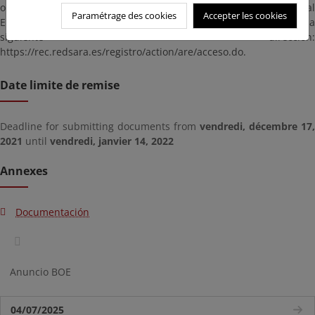
o DNI electrónicos en vigor, puede hacer uso del Registro General
Paramétrage des cookies
Accepter les cookies
Electrónico de la Administración General del Estado en la
siguiente dirección:
https://rec.redsara.es/registro/action/are/acceso.do.
Date limite de remise
Deadline for submitting documents from
vendredi, décembre 17,
2021
until
vendredi, janvier 14, 2022
Annexes
Documentación
Anuncio BOE
04/07/2025