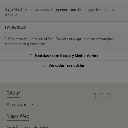
Hugo Morán visita las obras de regeneración de la playa de La Antilla-
Islantilla
17/06/2025
El Gobierno da luz verde al Real Decreto que aprueba las estrategias
marinas de segundo ciclo
Noticias sobre Costas y Medio Marino
Ver todas las noticias
Début
Instagr
Twitte
Fac
Accessibilité
Mapa Web
Guide de navigation