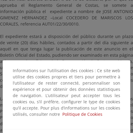
aprueba el Reglamento General de Costas, se somete a
información pública el expediente a nombre de JOSE ANTONIO
GIMENEZ HERNANDEZ –Local COCEDERO DE MARISCOS LOS
CORALES, referencia AUT01/22/30/0010.
El expediente estará a disposición del público durante un plazo
de veinte (20) días hábiles, contados a partir del día siguiente a
aquél en que tenga lugar la publicación de este anuncio en el
Boletín Oficial del Estado, pudiendo ser examinado en esta página
así como en las oficinas de la Demarcación de Costas en Murcia,
ubicadas en Avenida Alfonso X “El Sabio”, 6 – 1ª planta, Edificio de
Informations sur l’utilisation des cookies : Ce site web
Servicios Múltiples, 30071, Murcia, en días hábiles y en horario
utilise des cookies propres et tiers pour permettre à
comprendido entre las 9:00 y las 14:00 horas, previa cita a través
l’utilisateur de rester connecté, personnaliser son
de la dirección de correo electrónico bzn-dcmurcia@miteco.es
expérience et pour obtenir des données statistiques
de navigation. L’utilisateur peut accepter tous les
Las alegaciones y observaciones se presentarán según los
cookies ou, s’il préfère, configurer le type de cookies
mecanismos establecidos en la Ley 39/2015, de 1 de octubre, del
qu’il accepte. Pour plus d’informations sur les cookies
Procedimiento Administrativo Común de las Administraciones
utilisés, consulter notre
Politique de Cookies
Públicas, dirigidas a la Demarcación de Costas en Murcia (Código
de identificación: EA0043352), citando las referencias que
aparecen en este anuncio. En particular, si dispone de certificado