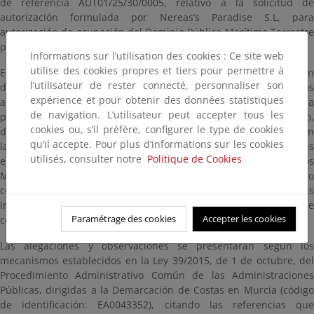
de referencia AUT01/25/30/0005, relativo a la solicitud de
autorización formulada por Nereas’s Paradise S.L, para
autorización de ocupación del Dominio Público Marítimo Terrestre
para las anualidades 2025-2028.
Informations sur l’utilisation des cookies : Ce site web
utilise des cookies propres et tiers pour permettre à
El expediente administrativo de referencia estará a disposición
l’utilisateur de rester connecté, personnaliser son
del público durante un plazo de veinte (20) días hábiles, contados
expérience et pour obtenir des données statistiques
a partir del día siguiente a aquel en que tenga lugar la
de navigation. L’utilisateur peut accepter tous les
publicación de este anuncio en el Boletín Oficial del Estado,
cookies ou, s’il préfère, configurer le type de cookies
dentro del cual se puede consultar en esta página, así como en
qu’il accepte. Pour plus d’informations sur les cookies
las oficinas de esta Demarcación de Costas en Murcia, ubicadas
utilisés, consulter notre
Politique de Cookies
en Avenida Alfonso X “El Sabio”, 6 - 1ª planta, Edificio de Servicios
Múltiples, 30.071, Murcia, en días hábiles y en horario
comprendido entre las 9:00 y las 14:00 horas. Para evitar esperas
innecesarias puede solicitar cita previa través de la dirección de
Paramétrage des cookies
Accepter les cookies
correo electrónico bzn-dcmurcia@miteco.es.
Las alegaciones y observaciones se presentarán según los
mecanismos establecidos en la Ley 39/2015, de 1 de octubre, del
Procedimiento Administrativo Común de las Administraciones
Públicas, dirigidas a la Demarcación de Costas en Murcia (código
de identificación: EA0043352), citando las referencias que