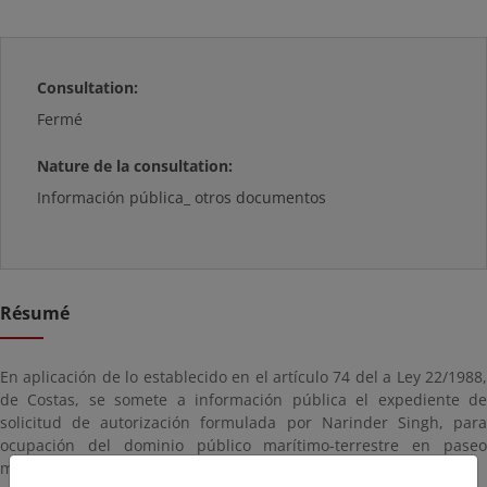
Consultation:
Fermé
Nature de la consultation:
Información pública_ otros documentos
Résumé
En aplicación de lo establecido en el artículo 74 del a Ley 22/1988,
de Costas, se somete a información pública el expediente de
solicitud de autorización formulada por Narinder Singh, para
ocupación del dominio público marítimo-terrestre en paseo
marítimo Manzanares.