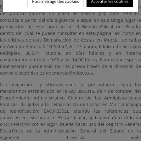
Paramétrage des cookies
Accepter les cookies
El expediente administrativo de referencia estará a disposición
del público durante un plazo de VEINTE (20) DÍAS HÁBILES,
contados a partir del día siguiente a aquel en que tenga lugar la
publicación de este anuncio en el Boletín Oficial del Estado,
dentro del cual se puede consultar en esta página, así como en
las oficinas de esta Demarcación de Costas en Murcia, ubicadas
en Avenida Alfonso X “El Sabio”, 6 - 1ª planta, Edificio de Servicios
Múltiples, 30.071, Murcia, en días hábiles y en horario
comprendido entre las 9:00 y las 14:00 horas. Para evitar esperas
innecesarias puede solicitar cita previa través de la dirección de
correo electrónico bzn-dcmurcia@miteco.es.
Las alegaciones y observaciones se presentarán según los
mecanismos establecidos en la Ley 39/2015, de 1 de octubre, del
Procedimiento Administrativo Común de las Administraciones
Públicas, dirigidas a la Demarcación de Costas en Murcia (código
de identificación: EA0043352), citando las referencias que
aparecen en este anuncio. En particular, si dispone de certificado
o DNI electrónicos en vigor, puede hacer uso del Registro General
Electrónico de la Administración General del Estado en la
siguiente dirección web: