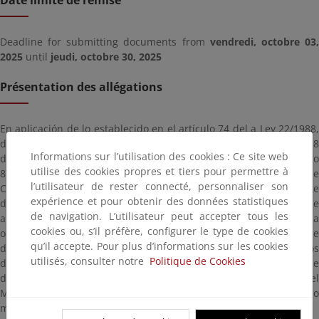
Date limite de remise
Deadline for submitting documents from
vendredi, octobre 03
2025
until
jeudi, octobre 30, 2025
Présentation des allégations
En aplicación de lo establecido en el artículo 74 del a Ley 22/1988,
de 28 de julio, de Costas, y según lo previsto en el artículo 152.8
Informations sur l’utilisation des cookies : Ce site web
del Reglamento General de Costas aprobado por Real Decreto
utilise des cookies propres et tiers pour permettre à
876/2014, de 10 de octubre, por parte de esta Demarcación de
l’utilisateur de rester connecté, personnaliser son
Costas en Murcia se somete a información pública el expediente
expérience et pour obtenir des données statistiques
de referencia AUT02/25/30/0050, relativo a la solicitud de
de navigation. L’utilisateur peut accepter tous les
autorización formulada por el Ayuntamiento de San Javier para la
cookies ou, s’il préfère, configurer le type de cookies
ocupación en dominio público marítimo-terrestre y servidumbre
qu’il accepte. Pour plus d’informations sur les cookies
de tránsito con infraestructuras temporales destinadas a puestos
utilisés, consulter notre
Politique de Cookies
desmontables de salvamento en playas y para la instalación de
dos canales de entrada y salida de embarcaciones ubicadas en el
Mar Mediterráneo y asociados a dos puestos limas en el término
municipal de San Javier (Murcia).