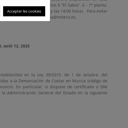
icadas en Gran Vía Alfonso X “El Sabio”, 6 - 1ª planta.
comprendido entre las 9:00 y las 14:00 horas. Para evitar
Accepter les cookies
rreo electrónico bzn-dcmurcia@miteco.es.
, août 12, 2025
stablecidos en la Ley 39/2015, de 1 de octubre, del
gidas a la Demarcación de Costas en Murcia (código de
nuncio. En particular, si dispone de certificado o DNI
e la Administración General del Estado en la siguiente