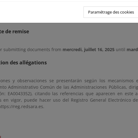
 como en las oficinas de esta Demarcación de Costas en Murcia (ub
 Servicios Múltiples. 30008. Murcia), en días hábiles y en horario 
Paramétrage des cookies
ecesarias puede solicitar cita previa través de la dirección de co
te de remise
or submitting documents from
mercredi, juillet 16, 2025
until
mardi
ion des allégations
iones y observaciones se presentarán según los mecanismos e
nto Administrativo Común de las Administraciones Públicas, diri
ción: EA0043352), citando las referencias que aparecen en este a
os en vigor, puede hacer uso del Registro General Electrónico d
https://reg.redsara.es.
d