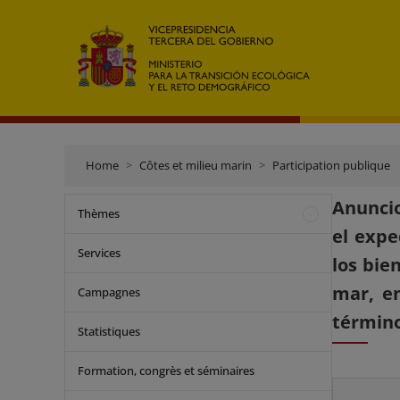
Home
Côtes et milieu marin
Participation publique
Anuncio
Thèmes
el expe
Services
los bie
mar, en
Campagnes
término
Statistiques
Formation, congrès et séminaires