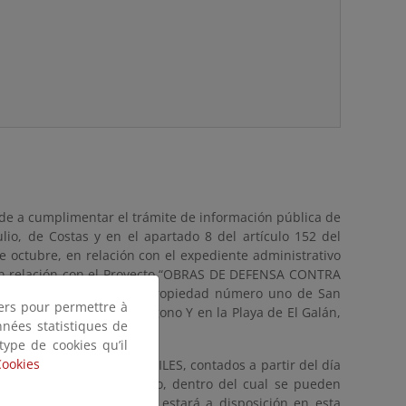
de a cumplimentar el trámite de información pública de
lio, de Costas y en el apartado 8 del artículo 152 del
 octubre, en relación con el expediente administrativo
, en relación con el Proyecto “OBRAS DE DEFENSA CONTRA
.192 del Registro de la Propiedad número uno de San
tiers pour permettre à
ela número 197 del Polígono Y en la Playa de El Galán,
nnées statistiques de
 type de cookies qu’il
Cookies
o de VEINTE (20) DÍAS HÁBILES, contados a partir del día
 Boletín Oficial del Estado, dentro del cual se pueden
mentación para consultar estará a disposición en esta