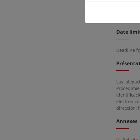
página, así
Edificio de
esperas inn
Date limi
Deadline f
Présentat
Las alegac
Procedimie
identifica
electrónic
dirección: 
Annexes
Solicitu