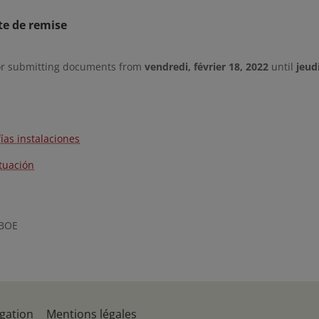
te de remise
or submitting documents from
vendredi, février 18, 2022
until
jeud
ías instalaciones
ituación
 BOE
gation
Mentions légales