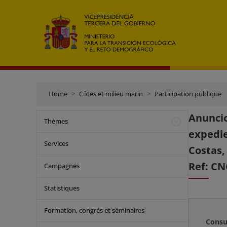
Home
Côtes et milieu marin
Participation publique
Anunci
Thèmes
expedie
Services
Costas,
Ref: CN
Campagnes
Statistiques
Formation, congrès et séminaires
Consu