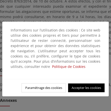
Decreto 8763/2014, de 10 de octubre. A estos efectos, y con el fin
de que cualquier interesado pueda examinar el expediente y
formular las alegaciones que estime oportunas, se informa que el
mismo podrá consultarse, en horario de 9 a 14 horas, los días
laborables y durante el plazo un mes (contado a partir del día
siguiente al de la publicación del presente anuncio en el Boletín
Informations sur l’utilisation des cookies : Ce site web
Oficial de Las Palmas), en la Dirección General de Sostenibilidad
utilise des cookies propres et tiers pour permettre à
de la Costa y del Mar, del Ministerio para la Transición Ecológica,
l’utilisateur de rester connecté, personnaliser son
en la plaza de San Juan de la Cruz, s/n, en Madrid. Una copia del
expérience et pour obtenir des données statistiques
expediente se encuentra en las dependencias de la Demarcación
de navigation. L’utilisateur peut accepter tous les
de Costas de Canarias, situadas en la Explanada Tomás Quevedo
cookies ou, s’il préfère, configurer le type de cookies
s/n, 35008 Las Palmas de Gran Canaria
qu’il accepte. Pour plus d’informations sur les cookies
utilisés, consulter notre
Politique de Cookies
Date limite de remise
Deadline for submitting documents from
mardi, décembre 03
Paramétrage des cookies
Accepter les cookies
2019
until
vendredi, janvier 03, 2020
Annexes