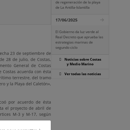
de regeneración de la playa
de La Antilla-Islantilla
17/06/2025
El Gobierno da luz verde al
Real Decreto que aprueba las
estrategias marinas de
segundo ciclo
 fecha 23 de septiembre de
de 28 de julio, de Costas,
Noticias sobre Costas
y Medio Marino
amento General de Costas
e Costas acuerda con ésta
Ver todas las noticias
ítimo terrestre, del tramo
o y la Playa del Caletón»,
ncoó por acuerdo de ésta
a el proyecto de abril de
értices M-3 y M-17, según