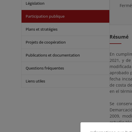
Législation
Ferm
Participation publique
Plans et stratégies
Résumé
Projets de coopération
En cumplim
Publications et documentation
2021, y de
modificada
Questions fréquentes
aprobado p
fecha inco
Liens utiles
de costa d
en el térmi
Se conserv
Demarcació
2009, modi
estudio té