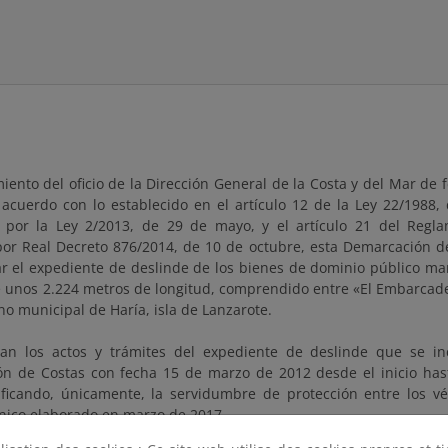
é
iento del oficio de la Dirección General de la Costa y del Mar de
 acuerdo con lo establecido en el artículo 12 de la Ley 22/1988, 
 por la Ley 2/2013, de 29 de mayo, y el artículo 21 del Regl
or Real Decreto 876/2014, de 10 de octubre, esta Demarcación d
ar el expediente de deslinde de los bienes de dominio público mar
e unos 2.224 metros de longitud, comprendido entre «El Embarcader
no municipal de Haría, isla de Lanzarote.
an los actos y trámites del expediente de deslinde que se i
n de Costas con fecha 15 de marzo de 2012 desde el inicio hast
ficando, únicamente, la servidumbre de protección entre los v
cnico elaborado en marzo de 2017.