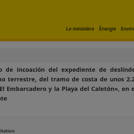
Le ministère
Énergie
Envi
o de incoación del expediente de deslind
o terrestre, del tramo de costa de unos 2
El Embarcadero y la Playa del Caletón», en e
ote
ltation: