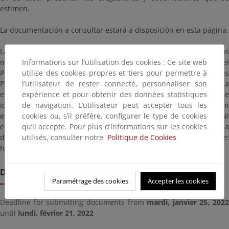
estimen.
La documentación a consultar estará a disposición en esta página.
Las alegaciones y observaciones se presentarán según los
Informations sur l’utilisation des cookies : Ce site web
mecanismos establecidos en la Ley 39/2015, de 1 de octubre, del
utilise des cookies propres et tiers pour permettre à
Procedimiento Administrativo Común de las Administraciones
l’utilisateur de rester connecté, personnaliser son
Públicas, dirigidas a la Demarcación de Costas del País Vasco, sita
expérience et pour obtenir des données statistiques
en la C/ Barroeta Aldamar, I - 2ª Planta, 48001 Bilbao (código de
de navigation. L’utilisateur peut accepter tous les
identificación: EA0043351), citando la/s referencia/s que aparecen
cookies ou, s’il préfère, configurer le type de cookies
en este anuncio. En particular, si dispone de certificado o DNI
qu’il accepte. Pour plus d’informations sur les cookies
electrónicos en vigor, puede hacer uso del Registro General en la
utilisés, consulter notre
Politique de Cookies
dirección siguiente:
https://rec.redsara.es/registro/action/are/acceso.do
Date limite de remise
Paramétrage des cookies
Accepter les cookies
Deadline for submitting documents from
mardi, janvier 25, 2022
until
lundi, février 21, 2022