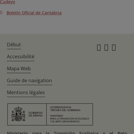
Cudeyo
Boletín Oficial de Cantabria
Début
Instagr
Twitte
Fac
Accessibilité
Mapa Web
Guide de navigation
Mentions légales
Ministerio para la Transición Ecológica y el Reto