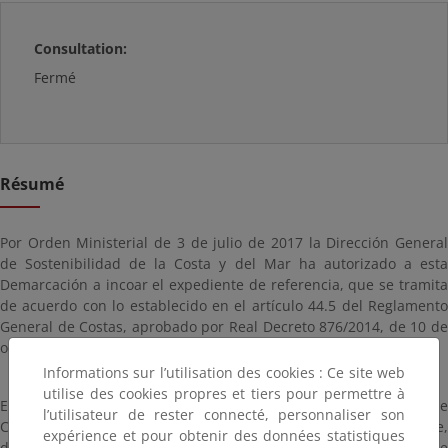
Consultation:
Fermé
Résumé
Por Orden Ministerial de 3 de julio de 2017 la Dirección General
de Sostenibilidad de la Costa y del Mar ha autorizado a esta
Demarcación a incoar el expediente de referencia, que se tramita
de acuerdo con lo establecido en el artículo 44.5 del Reglamento
General de Costas, aprobado por Real Decreto 876/2014, de 10 de
octubre.
Informations sur l’utilisation des cookies : Ce site web
utilise des cookies propres et tiers pour permettre à
En cumplimiento de estas instrucciones, la Demarcación de
l’utilisateur de rester connecté, personnaliser son
Costas en Cantabria ha iniciado la tramitación del expediente,
expérience et pour obtenir des données statistiques
dictando providencia de incoación con fecha 6/11/2017. Lo que se