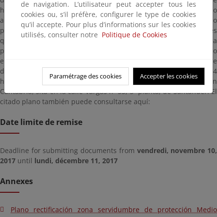
de navigation. L’utilisateur peut accepter tous les
hace público en cumplimiento de lo establecido en el citado
cookies ou, s’il préfère, configurer le type de cookies
artículo. A estos efectos, y con el fin de que cualquier interesado
qu’il accepte. Pour plus d’informations sur les cookies
pueda comparecer en el expediente y formular las alegaciones
utilisés, consulter notre
Politique de Cookies
que estime oportunas durante el plazo de un mes (contado a
partir del día siguiente al de la publicación del presente anuncio
en el Boletín Oficial de Cantabria), se informa que el plano de
delimitación provisional podrá consultarse, en horario de 9 a 14
Paramétrage des cookies
Accepter les cookies
horas, en las dependencias de la Demarcación de Costas en
Cantabria, sita en la calle Vargas nº 53, 3ª planta, de Santander. El
citado plano también puede consultarse aquí:
Date limite de remise
Deadline for submitting documents from
vendredi, novembre 10
2017
until
lundi, décembre 11, 2017
Annexes
Plano rectificación zona servidumbre de protección Medio