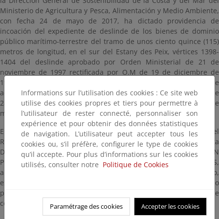
la Dirección General de Sostenibilidad de la Costa y del Mar del
Ministerio de Agricultura y Pesca, Alimentación y Medio Ambiente,
con fecha 24 de mayo de 2017, ha dictado providencia de
incoación del expediente de deslinde de los bienes de dominio
público marítimo-terrestre del tramo de unos ciento quince (115)
metros de longitud, en el sur del Estany des Peix, vértices 1398-
1404 del deslinde aprobado por Orden Ministerial de 21 de
noviembre de 1997 rectificada por O.M de 19 de diciembre de
1997, en el término municipal de Formentera, (Illes Balears),de
Informations sur l’utilisation des cookies : Ce site web
acuerdo con lo establecido en el artículo 12 de la Ley 22/1988, de
utilise des cookies propres et tiers pour permettre à
28 de julio, de Costas, modificada por la Ley 2/2013, de 29 de
l’utilisateur de rester connecté, personnaliser son
mayo, de protección y uso sostenible del litoral (BOE 30/05/2013).
expérience et pour obtenir des données statistiques
En cumplimiento de lo previsto en el artículo 21.2.a) del
de navigation. L’utilisateur peut accepter tous les
Reglamento General de Costas (Real Decreto 876/2014), esta
cookies ou, s’il préfère, configurer le type de cookies
Demarcación procede a realizar la INCOACION E INFORMACIÓN
qu’il accepte. Pour plus d’informations sur les cookies
PUBLICA del expediente de deslinde, durante el plazo de UN MES,
utilisés, consulter notre
Politique de Cookies
a fin de que cualquier interesado pueda comparecer en el mismo,
examinar los planos de delimitación provisional del dominio
público y de las servidumbres y formular las alegaciones que
considere oportunas.
Paramétrage des cookies
Accepter les cookies