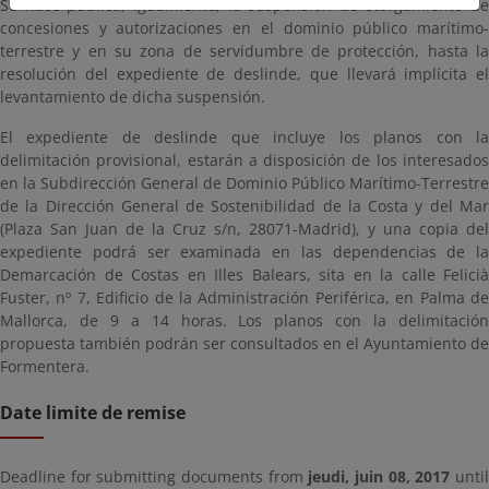
Se hace pública, igualmente, la suspensión de otorgamiento de
concesiones y autorizaciones en el dominio público marítimo-
terrestre y en su zona de servidumbre de protección, hasta la
resolución del expediente de deslinde, que llevará implícita el
levantamiento de dicha suspensión.
El expediente de deslinde que incluye los planos con la
delimitación provisional, estarán a disposición de los interesados
en la Subdirección General de Dominio Público Marítimo-Terrestre
de la Dirección General de Sostenibilidad de la Costa y del Mar
(Plaza San Juan de la Cruz s/n, 28071-Madrid), y una copia del
expediente podrá ser examinada en las dependencias de la
Demarcación de Costas en Illes Balears, sita en la calle Felicià
Fuster, nº 7, Edificio de la Administración Periférica, en Palma de
Mallorca, de 9 a 14 horas. Los planos con la delimitación
propuesta también podrán ser consultados en el Ayuntamiento de
Formentera.
Date limite de remise
Deadline for submitting documents from
jeudi, juin 08, 2017
unti