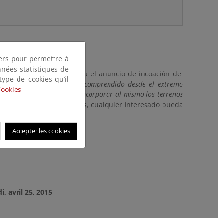
tiers pour permettre à
nnées statistiques de
 Ley de Costas
se publica el anuncio de incoación del
 type de cookies qu’il
arítimo-terrestre del tramo comprendido desde el extremo
Cookies
r O.M. de 14-01-1999, para incorporar al mismo los terrenos
e que en el plazo de 1 mes, cualquier interesado pueda
nas.
Accepter les cookies
magrama.es
, avril 25, 2015