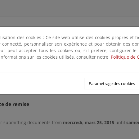
ilisation des cookies : Ce site web utilise des cookies propres et 
ter connecté, personnaliser son expérience et pour obtenir des do
 con lo previsto en el
Art. 21.2 a) del
Reglamento General de la
teur peut accepter tous les cookies ou, s’il préfère, configurer le
e de
r
ectificación del deslinde de los bienes de dominio público m
informations sur les cookies utilisés, consulter notre
Politique de 
l puerto de Gijón hasta el Rinconín, en el t.m. de Gijón, aprobado po
ica el edificio denominado El Vigía o Torreón. (Asturias)
con el fin d
 en el expediente y formular las decisiones que considere oportu
Paramétrage des cookies
arios y alegaciones pueden dirigirse por e-mail a
buzon-sgdpmt@
te de remise
or submitting documents from
mercredi, mars 25, 2015
until
samedi