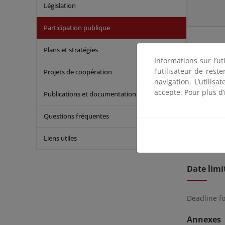
Législation
Participation publique
Résumé
Plans et stratégies
Informations sur l’ut
l’utilisateur de res
Projets de coopération
De acuerdo
navigation. L’utilisa
expedient
accepte. Pour plus d’
Publications et documentation
oriental de
donde se ub
Questions fréquentes
comparecer
Liens utiles
Los coment
Date limi
Deadline f
Annexes