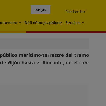
Français
Rechercher
ronnement
Défi démographique
Services
Environnement
Services
 público marítimo-terrestre del tramo
e Gijón hasta el Rinconín, en el t.m.