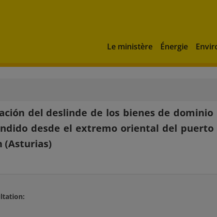
Le ministère
Énergie
Envi
cación del deslinde de los bienes de dominio
dido desde el extremo oriental del puerto d
n (Asturias)
ltation:
é