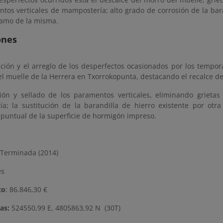
ntos verticales de mampostería; alto grado de corrosión de la ba
ramo de la misma.
ones
ción y el arreglo de los desperfectos ocasionados por los tempor
l muelle de la Herrera en Txorrokopunta, destacando el recalce de
ión y sellado de los paramentos verticales, eliminando grieta
a; la sustitución de la barandilla de hierro existente por otra
 puntual de la superficie de hormigón impreso.
Terminada (2014)
es
to
: 86.846,30 €
as:
524550,99 E, 4805863,92 N (30T)