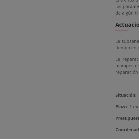
los parame
de algún t
Actuaci
La subsana
tiempo en e
La reparac
mamposterí
reparación
Situación:
Plazo
: 1 m
Presupues
Coordenad