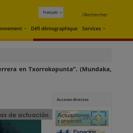
Français
Rechercher
ronnement
Défi démographique
Services
Environnement
Services
errera en Txorrokopunta”. (Mundaka,
Accesos directos