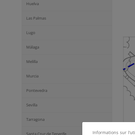
Huelva
Las Palmas
Lugo
Málaga
Melilla
Murcia
Pontevedra
Sevilla
Tarragona
Informations sur l’ut
Santa Cruz de Tenerife