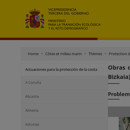
Home
Côtes et milieu marin
Thèmes
Protection d
Obras 
Actuaciones para la protección de la costa
Bizkaia
A Coruña
Problem
Alicante
Almería
Asturias