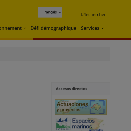
Français
Rechercher
ronnement
Défi démographique
Services
Environnement
Services
Accesos directos