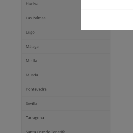
Huelva
Las Palmas
Lugo
Málaga
Melilla
Murcia
Pontevedra
Sevilla
Tarragona
Santa Cruz de Tenerife