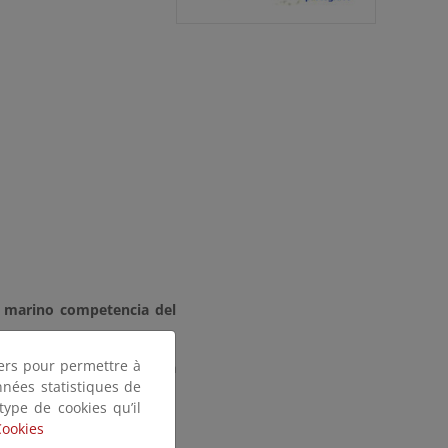
o marino competencia del
tiers pour permettre à
res y marinos) en España
nnées statistiques de
consultarse
aquí
.
 type de cookies qu’il
Cookies