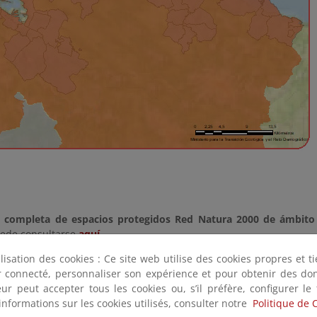
n completa de espacios protegidos Red Natura 2000 de ámbit
ede consultarse
aquí
.
ilisation des cookies : Ce site web utilise des cookies propres et 
n completa de espacios protegidos Red Natura 2000 (terrest
ter connecté, personnaliser son expérience et pour obtenir des do
 los espacios competencia de las comunidades autónomas puede 
teur peut accepter tous les cookies ou, s’il préfère, configurer le
informations sur les cookies utilisés, consulter notre
Politique de 