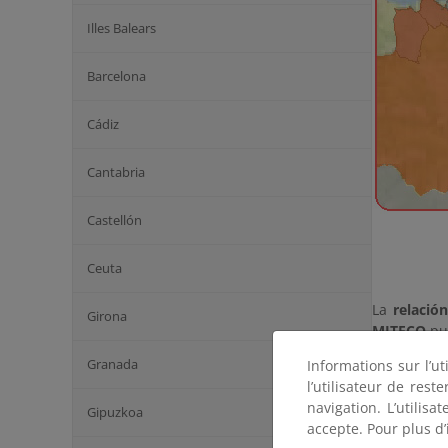
Illes Balears
Barcelona
Cádiz
Cantabria
Castellón
Ceuta
La
relació
Girona
MITECO
pu
Granada
Informations sur l’ut
La
relació
l’utilisateur de res
incluyendo
navigation. L’utilisa
Gipuzkoa
accepte. Pour plus d’