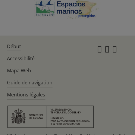
Début
Instagr
Twitte
Fac
Accessibilité
Mapa Web
Guide de navigation
Mentions légales