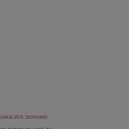
 Litoral 2014, Terminada)
e de dragado de canal de