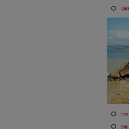
Bal
Reg
Rep