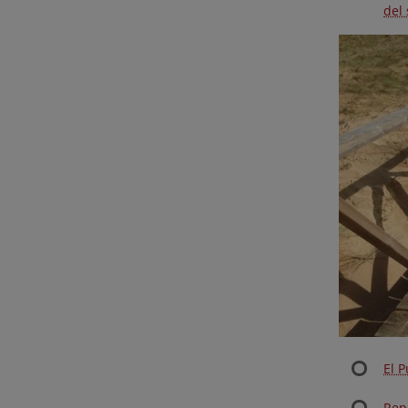
del
El P
Rep