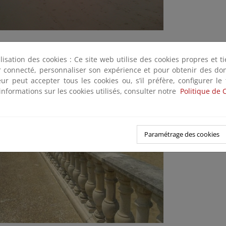
ya Salvé. Bypass de arena desde la zona de acopio en la desemboca
tituir una duna (Plan Litoral 2014, Terminada)
ilisation des cookies : Ce site web utilise des cookies propres et 
ter connecté, personnaliser son expérience et pour obtenir des do
teur peut accepter tous les cookies ou, s’il préfère, configurer le
informations sur les cookies utilisés, consulter notre
Politique de 
Paramétrage des cookies