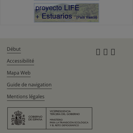
Début
Instagr
Twitte
Fac
Accessibilité
Mapa Web
Guide de navigation
Mentions légales