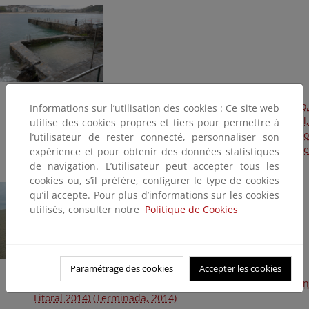
Isla de Santa Clara. Reparaciones en dique de abrigo.
Informations sur l’utilisation des cookies : Ce site web
Reconstrucción de escaleras, muros de piscina natural,
utilise des cookies propres et tiers pour permettre à
reparación de hueco en camino Este de la isla, así como
l’utilisateur de rester connecté, personnaliser son
desperfectos en escalones y rampas de acceso al muelle
expérience et pour obtenir des données statistiques
de abrigo (Plan Litoral 2014) (Terminada, 2014)
de navigation. L’utilisateur peut accepter tous les
cookies ou, s’il préfère, configurer le type de cookies
qu’il accepte. Pour plus d’informations sur les cookies
utilisés, consulter notre
Politique de Cookies
Paramétrage des cookies
Accepter les cookies
Playa de La Zurriola. Aportación de arena a la playa (Plan
Litoral 2014) (Terminada, 2014)