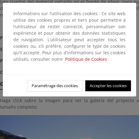
tres cuartos del material extraído en el frente de playa, para no
debilitar la berma y por tanto acentuar la acción del oleaje; y el
Informations sur l’utilisation des cookies : Ce site web
resto del material se llevará a una playa cercana.
utilise des cookies propres et tiers pour permettre à
l’utilisateur de rester connecté, personnaliser son
expérience et pour obtenir des données statistiques
Plazo
: 5 meses
de navigation. L’utilisateur peut accepter tous les
cookies ou, s’il préfère, configurer le type de cookies
Situación:
Terminada (Mayo, 2016)
qu’il accepte. Pour plus d’informations sur les cookies
utilisés, consulter notre
Politique de Cookies
Presupuesto aproximado
: 561.448,31 €
Coordenadas
: 614179.51 m E , 3205964.03 m N (28R)
Galería de imágenes
Paramétrage des cookies
Accepter les cookies
Haga click sobre la imagen para ver la galería del proyecto a
tamaño completo: