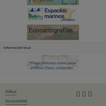
Información local
Début
Instagr
Twitte
Fac
Accessibilité