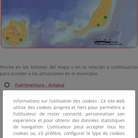
Pinche en los botones del mapa o en la relación a continuación
para acceder a las actuaciones en el municipio:
Fuerteventura - Antigua
Fuerteventura - La Oliva
Informations sur l’utilisation des cookies : Ce site web
Fuerteventura - Tarajalejo (Tuineje)
utilise des cookies propres et tiers pour permettre à
Gran Canaria - Mogán
l’utilisateur de rester connecté, personnaliser son
Gran Canaria - Santa Lucía de Tirajana
expérience et pour obtenir des données statistiques
Lanzarote - Teguise
de navigation. L’utilisateur peut accepter tous les
cookies ou, s’il préfère, configurer le type de cookies
Lanzarote - Yaiza