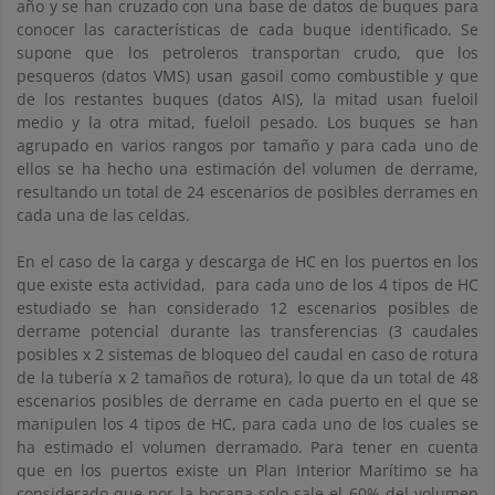
año y se han cruzado con una base de datos de buques para
conocer las características de cada buque identificado. Se
supone que los petroleros transportan crudo, que los
pesqueros (datos VMS) usan gasoil como combustible y que
de los restantes buques (datos AIS), la mitad usan fueloil
medio y la otra mitad, fueloil pesado. Los buques se han
agrupado en varios rangos por tamaño y para cada uno de
ellos se ha hecho una estimación del volumen de derrame,
resultando un total de 24 escenarios de posibles derrames en
cada una de las celdas.
En el caso de la carga y descarga de HC en los puertos en los
que existe esta actividad, para cada uno de los 4 tipos de HC
estudiado se han considerado 12 escenarios posibles de
derrame potencial durante las transferencias (3 caudales
posibles x 2 sistemas de bloqueo del caudal en caso de rotura
de la tubería x 2 tamaños de rotura), lo que da un total de 48
escenarios posibles de derrame en cada puerto en el que se
manipulen los 4 tipos de HC, para cada uno de los cuales se
ha estimado el volumen derramado. Para tener en cuenta
que en los puertos existe un Plan Interior Marítimo se ha
considerado que por la bocana solo sale el 60% del volumen