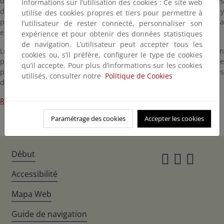
del Real Decreto 1955/2000, por el que se regulan las actividades
Informations sur l’utilisation des cookies : Ce site web
de transporte, distribución, comercialización, suministro y
utilise des cookies propres et tiers pour permettre à
procedimientos de autorización de instalaciones de energía
l’utilisateur de rester connecté, personnaliser son
eléctrica.
expérience et pour obtenir des données statistiques
de navigation. L’utilisateur peut accepter tous les
Los datos relativos a las instalaciones ya inscritas en la Sección
cookies ou, s’il préfère, configurer le type de cookies
primera del registro administrativo de instalaciones de
qu’il accepte. Pour plus d’informations sur les cookies
producción de energía eléctrica pueden ser consultados a través
utilisés, consulter notre
Politique de Cookies
del siguiente enlace:
Registro de instalaciones
Paramétrage des cookies
Accepter les cookies
Début
Instagr
Twitte
Fac
Accessibilité
Mapa Web
Guide de navigation