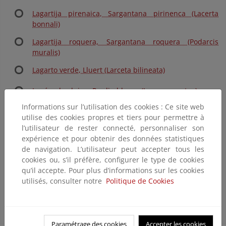
Lagartija pirenaica, Sargantana pirinenca (Lacerta
bonnali)
Lagartija roquera, Sargantana roquera (Podarcis
muralis)
Lagarto verde, Lluert (Larceta bilineata)
Lagópodo alpino, Perdiu blanca (Lagopus mutus)
Informations sur l’utilisation des cookies : Ce site web
Lavandera blanca, Cuereta blanca (Motacilla alba)
utilise des cookies propres et tiers pour permettre à
l’utilisateur de rester connecté, personnaliser son
Lavandera cascadeña, Cuereta torrentera (Motacilla
expérience et pour obtenir des données statistiques
cinerea)
de navigation. L’utilisateur peut accepter tous les
cookies ou, s’il préfère, configurer le type de cookies
Liebre europea, Llebre europea (Lepus europaeus)
qu’il accepte. Pour plus d’informations sur les cookies
utilisés, consulter notre
Politique de Cookies
Lirón careto, Rata cellarda (Eliomys quercinus)
Lución, Vidriol (Anguis fragilis)
Paramétrage des cookies
Accepter les cookies