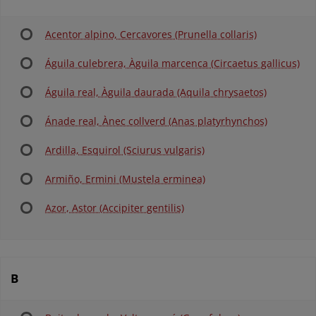
Acentor alpino, Cercavores (Prunella collaris)
Águila culebrera, Àguila marcenca (Circaetus gallicus)
Águila real, Àguila daurada (Aquila chrysaetos)
Ánade real, Ànec collverd (Anas platyrhynchos)
Ardilla, Esquirol (Sciurus vulgaris)
Armiño, Ermini (Mustela erminea)
Azor, Astor (Accipiter gentilis)
B