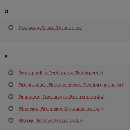
O
Oso pardo, Ós bru (Ursus arctos)
P
Perdiz pardilla, Perdiu xerra (Perdix perdix)
Pico picapinos, Picot garser gros (Dendrocopos major)
Piquituerto, Trencapinyes (Loxia curvirostra)
Pito negro, Picot negre (Dryocopus martius)
Pito real, Picot verd (Picus viridis)