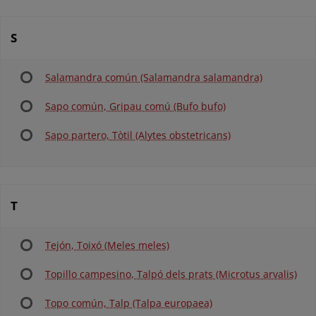
S
Salamandra común (Salamandra salamandra)
Sapo común, Gripau comú (Bufo bufo)
Sapo partero, Tòtil (Alytes obstetricans)
T
Tejón, Toixó (Meles meles)
Topillo campesino, Talpó dels prats (Microtus arvalis)
Topo común, Talp (Talpa europaea)