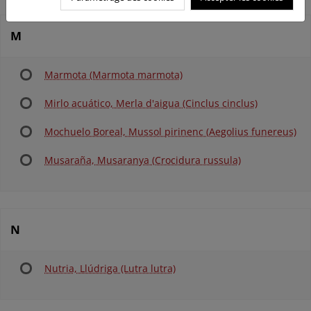
M
Marmota (Marmota marmota)
Mirlo acuático, Merla d'aigua (Cinclus cinclus)
Mochuelo Boreal, Mussol pirinenc (Aegolius funereus)
Musaraña, Musaranya (Crocidura russula)
N
Nutria, Llúdriga (Lutra lutra)