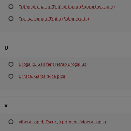
Tritón pirenaico, Tritó pirinenc (Euproctus asper)
Trucha común, Truita (Salmo trutta)
U
Urogallo, Gall fer (Tetrao urogallus)
Urraca, Garsa (Pica pica)
V
Víbora aspid, Escurçó pirinenc (Vipera aspis)