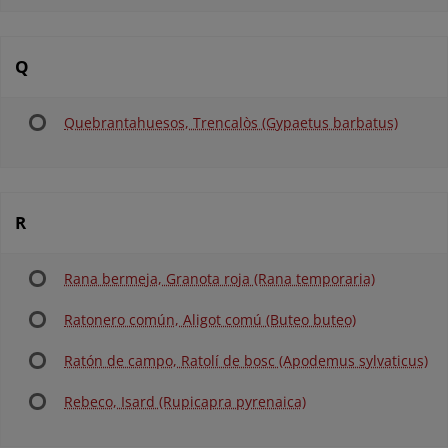
Q
Quebrantahuesos, Trencalòs (Gypaetus barbatus)
R
Rana bermeja, Granota roja (Rana temporaria)
Ratonero común, Aligot comú (Buteo buteo)
Ratón de campo, Ratolí de bosc (Apodemus sylvaticus)
Rebeco, Isard (Rupicapra pyrenaica)