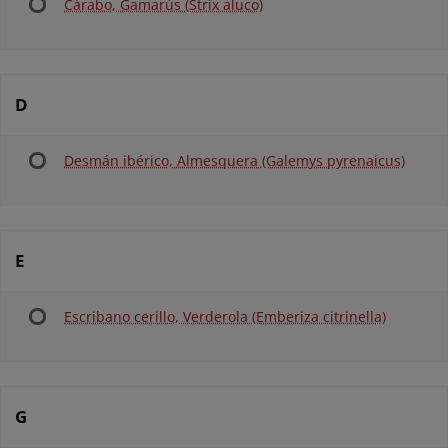
Cárabo, Gamarús (Strix aluco)
D
Desmán ibérico, Almesquera (Galemys pyrenaicus)
E
Escribano cerillo, Verderola (Emberiza citrinella)
G