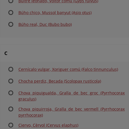
Buitre leonado, Voltor comú (Gyps fulvus)
Búho chico, Mussol banyut (Asio otus)
Búho real, Duc (Bubo bubo)
C
Cernícalo vulgar, Xoriguer comú (Falco tinnunculus)
Chocha perdiz, Becada (Scolopax rusticola)
Chova piquigualda, Gralla de bec groc (Pyrrhocorax
graculus)
Chova piquirroja, Gralla de bec vermell (Pyrrhocorax
pyrrhocorax)
Ciervo, Cèrvol (Cervus elaphus)