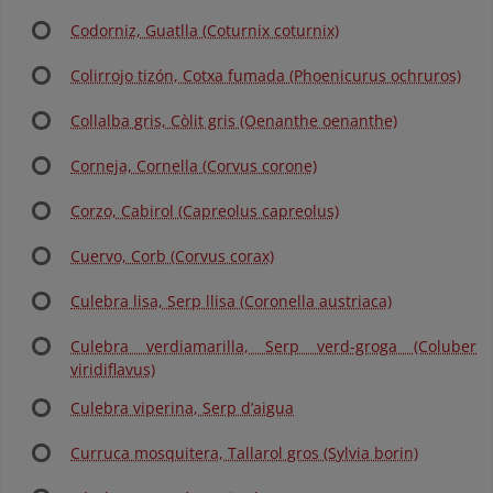
Codorniz, Guatlla (Coturnix coturnix)
Colirrojo tizón, Cotxa fumada (Phoenicurus ochruros)
Collalba gris, Còlit gris (Oenanthe oenanthe)
Corneja, Cornella (Corvus corone)
Corzo, Cabirol (Capreolus capreolus)
Cuervo, Corb (Corvus corax)
Culebra lisa, Serp llisa (Coronella austriaca)
Culebra verdiamarilla, Serp verd-groga (Coluber
viridiflavus)
Culebra viperina, Serp d’aigua
Curruca mosquitera, Tallarol gros (Sylvia borin)