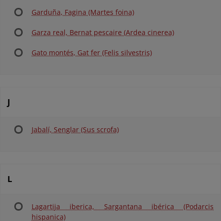
Garduña, Fagina (Martes foina)
Garza real, Bernat pescaire (Ardea cinerea)
Gato montés, Gat fer (Felis silvestris)
J
Jabalí, Senglar (Sus scrofa)
L
Lagartija iberica, Sargantana ibérica (Podarcis
hispanica)