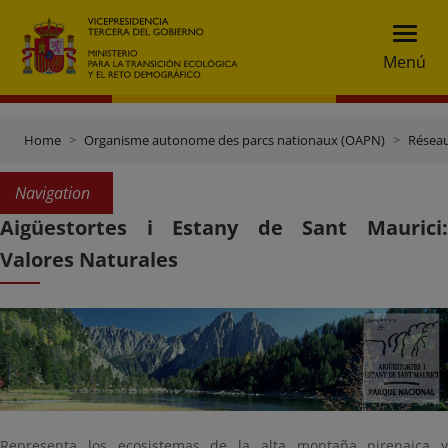
Menú
Home
Organisme autonome des parcs nationaux (OAPN)
Réseau
Navigation
Aigüestortes i Estany de Sant Maurici:
Valores Naturales
Representa los ecosistemas de la alta montaña pirenaica y