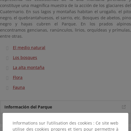
constituye una magnífica muestra de la acción de los glaciares del
Cuaternario. En sus lagos y montañas habitan el urogallo, el pito
negro, el quebrantahuesos, el sarrio, etc. Bosques de abetos, pino
negro y hayas cubren el Parque. En los prados alpinos
encontramos gencianas, ranúnculos, lirios, orquídeas y prímulas,
entre otras.
El medio natural
Los bosques
La alta montaña
Flora
Fauna
Información del Parque
Usos compatibles
Informations sur l’utilisation des cookies : Ce site web
utilise des cookies propres et tiers pour permettre à