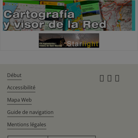
Début
Instagr
Twitte
Fac
Accessibilité
Mapa Web
Guide de navigation
Mentions légales