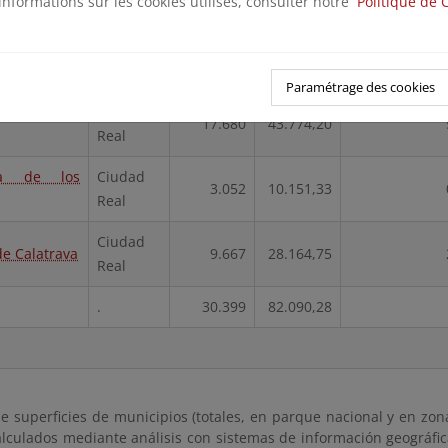
informations sur les cookies utilisés, consulter notre
Politique de 
ios/ webs
Población
Superficie
% del Munic
Provincia
2022
(ha)
dentro del P
Paramétrage des cookies
Ciudad
17.680
43.774,20
Real
bia de los
Ciudad
3.052
10.151,33
Real
Ciudad
de Calatrava
9.667
28.164,75
Real
.
30.399
82.090,28
e superficies de municipios (totales, en parque nacional y en zona
lculados mediante análisis con sistemas de información geográfica