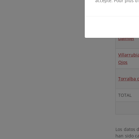
accepte. Pour plus d’
Municip
oficiales
Daimiel
Villarru
Ojos
Torralba 
TOTAL
Los datos d
han sido ca