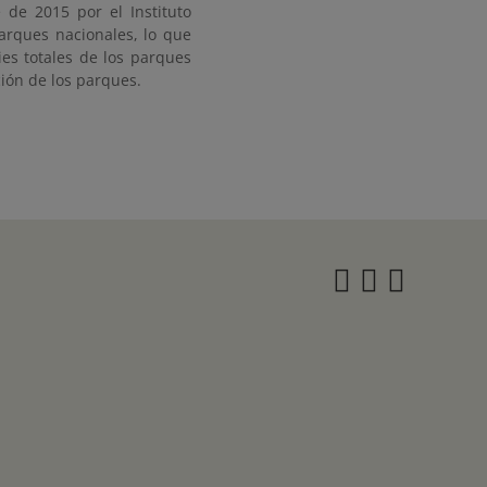
 de 2015 por el Instituto
parques nacionales, lo que
ies totales de los parques
ción de los parques.
Instagra
Twitter
Face