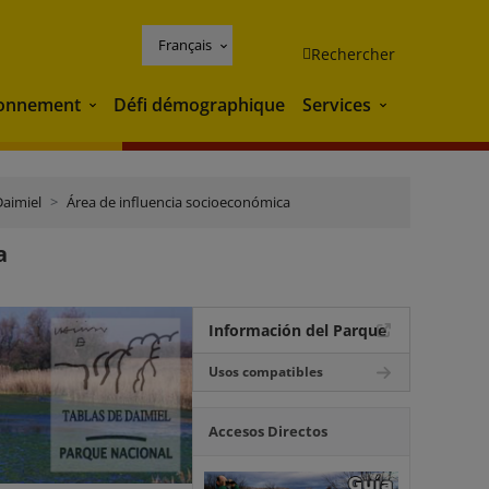
Français
Rechercher
ronnement
Défi démographique
Services
Environnement
Services
Daimiel
Área de influencia socioeconómica
a
Información del Parque
Usos compatibles
Accesos Directos