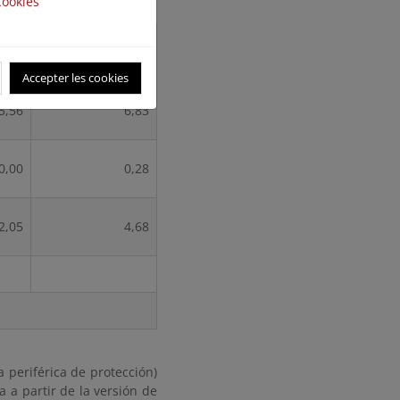
Cookies
ipio
% del Municipio
N
dentro de ZPP
Accepter les cookies
5,56
6,83
0,00
0,28
2,05
4,68
 periférica de protección)
 a partir de la versión de