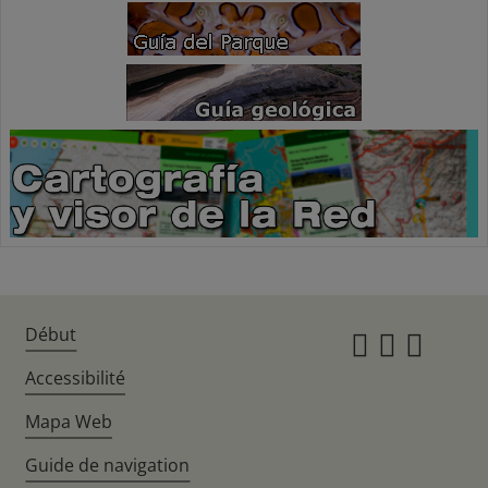
Début
Instagr
Twitte
Fac
Accessibilité
Mapa Web
Guide de navigation