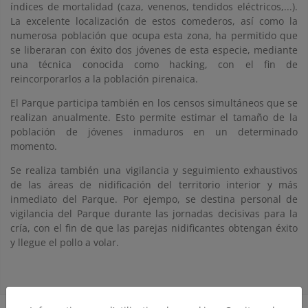
índices de mortalidad (caza, venenos, tendidos eléctricos,...).
La excelente localización de estos comederos, así como la
numerosa población que ocupa esta zona, ha permitido que
se liberaran con éxito dos jóvenes de esta especie, mediante
una técnica conocida como hacking, con el fin de
reincorporarlos a la población pirenaica.
El Parque participa también en los censos simultáneos que se
realizan anualmente. Esto permite estimar el tamaño de la
población de jóvenes inmaduros en un determinado
momento.
Se realiza también una vigilancia y seguimiento exhaustivos
de las áreas de nidificación del territorio interior y más
inmediato del Parque. Por ejempo, se destina personal de
vigilancia del Parque durante las jornadas decisivas para la
cría, con el fin de que las parejas nidificantes obtengan éxito
y llegue el pollo a volar.