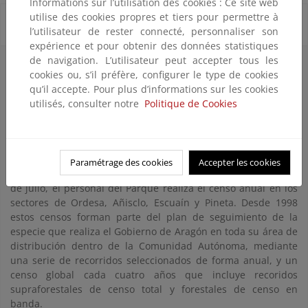
Informations sur l’utilisation des cookies : Ce site web
utilise des cookies propres et tiers pour permettre à
Seguimiento del rebeco (Rupicapra pyrenaica)
l’utilisateur de rester connecté, personnaliser son
expérience et pour obtenir des données statistiques
de navigation. L’utilisateur peut accepter tous les
El rebeco, conocido como sarrio en el Pirneo Central, es el
cookies ou, s’il préfère, configurer le type de cookies
protagonista por excelencia en estas montañas. La escasez de
qu’il accepte. Pour plus d’informations sur les cookies
predadores y su adaptación a las duras condiciones
utilisés, consulter notre
Politique de Cookies
climáticas han asegurado su supervivencia. En la Faja de
Pelay los sarrios realizan una migración estacional dentro de
la misma ladera, con desplazamientos longitudinales de
hasta 7,5 km, y altitudinales de 600 m.
Paramétrage des cookies
Accepter les cookies
Todos los años desde 1986, entre finales de junio y principios
de julio, el personal del Parque realiza el censo anual en los
sectores de Ordesa, Añisclo, Escuaín y Pineta. Desde 1998
estos censos forman parte del plan de seguimiento de la
especie que realiza el Gobierno de Aragón en toda su área de
distribución dentro de la Comunidad Autónoma, mediante
una serie de recorridos seleccionados de forma anual, y un
censo global cada cuatro años que incluye recoridos
supraforestales de censo total y forestales de censo en
banda.