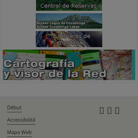
Début
Instagr
Twitte
Fac
Accessibilité
Mapa Web