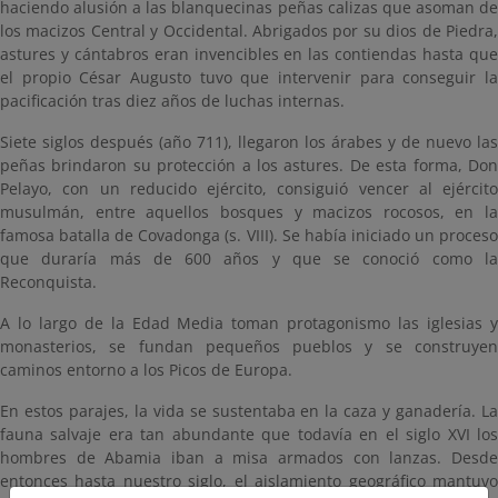
haciendo alusión a las blanquecinas peñas calizas que asoman de
los macizos Central y Occidental. Abrigados por su dios de Piedra,
astures y cántabros eran invencibles en las contiendas hasta que
el propio César Augusto tuvo que intervenir para conseguir la
pacificación tras diez años de luchas internas.
Siete siglos después (año 711), llegaron los árabes y de nuevo las
peñas brindaron su protección a los astures. De esta forma, Don
Pelayo, con un reducido ejército, consiguió vencer al ejército
musulmán, entre aquellos bosques y macizos rocosos, en la
famosa batalla de Covadonga (s. VIII). Se había iniciado un proceso
que duraría más de 600 años y que se conoció como la
Reconquista.
A lo largo de la Edad Media toman protagonismo las iglesias y
monasterios, se fundan pequeños pueblos y se construyen
caminos entorno a los Picos de Europa.
En estos parajes, la vida se sustentaba en la caza y ganadería. La
fauna salvaje era tan abundante que todavía en el siglo XVI los
hombres de Abamia iban a misa armados con lanzas. Desde
entonces hasta nuestro siglo, el aislamiento geográfico mantuvo