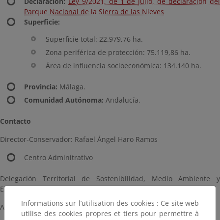
Declaración:
Ley 9/2021, de 1 de julio, de declaración de
Parque Nacional de la Sierra de las Nieves
Superficie:
Superficie total: 22.979,76 ha.
Zona periférica de protección: 75.119,86 ha.
Área de influencia socioeconómica: 134.140 ha.
Provincia:
Málaga.
Comunidad Autónoma:
Andalucía.
Contacto
Director-Conservador: Rafael Ángel Haro Ramos
Centro Adminitrativo
Delegación Territorial de Sostenibilidad, Medio Ambiente y
Economía Azul
Informations sur l’utilisation des cookies : Ce site web
Avd. de La Aurora, 47
utilise des cookies propres et tiers pour permettre à