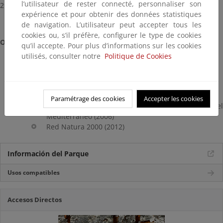
l’utilisateur de rester connecté, personnaliser son
29071 MÁLAGA
expérience et pour obtenir des données statistiques
de navigation. L’utilisateur peut accepter tous les
cookies ou, s’il préfère, configurer le type de cookies
Otros Datos
qu’il accepte. Pour plus d’informations sur les cookies
utilisés, consulter notre
Politique de Cookies
Reconocimientos internacionales:
Reserva de la Biosfera (1995).
Carta Europea de Turismo Sostenible (2004)
Paramétrage des cookies
Accepter les cookies
Reserva de la Biosfera Intercontinental del
Mediterráneo (2006)
Red Natura 2000 (2012)
Información del Parque
Usos compatibles
Accesos Directos