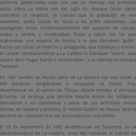
señoríos, gobernados cada uno por un mencey. Los primeros
datos sobre La Palma son del siglo XV. Aunque faltan datos
concretos al respecto, se calcula que la población en ese
momento, podía oscilar en torno a los 4.000 habitantes. Los
aborígenes vivían fundamentalmente del pastoreo de cabras,
ovejas y cerdos, y recolectaban frutos y raíces con los que
elaboraban una especie de harina a la que llamaban "gofio",
hecha con raíces de helecho y amagantes, que tostaban y molían.
Al cantón correspondiente a La Caldera lo llamaban "Aceró", que
quiere decir "lugar fuerte e invulnerable", y su mencey se llamaba
Tanausú.
En 1447 Guillén de Peraza parte de La Gomera con tres naves y
500 hombres, dirigiéndose a conquistar La Palma. Tras
desembarcar en el cantón de Tihuya, donde reinaba el príncipe
Echedey, se produjo una terrible batalla donde los indígenas
derrotaron a los castellanos a pesar de sus primitivas armas
(lanzas de madera y piedras). El mismo Guillén de Peraza falleció
durante los combates tras ser alcanzado por una piedra.
El 29 de septiembre de 1492 desembarcan en Tazacorte, en la
desembocadura de La Caldera, unos 900 hombres al mando de