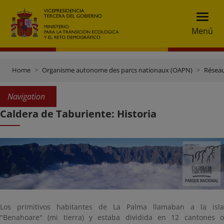
Menú
Home
Organisme autonome des parcs nationaux (OAPN)
Réseau
Navigation
Caldera de Taburiente: Historia
Los primitivos habitantes de La Palma llamaban a la isla
"Benahoare" (mi tierra) y estaba dividida en 12 cantones o