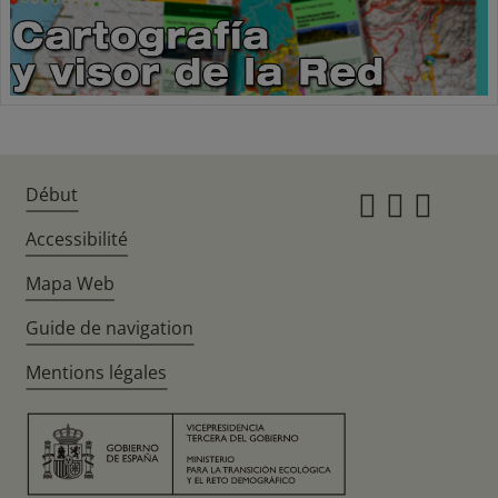
Début
Instagr
Twitte
Fac
Accessibilité
Mapa Web
Guide de navigation
Mentions légales