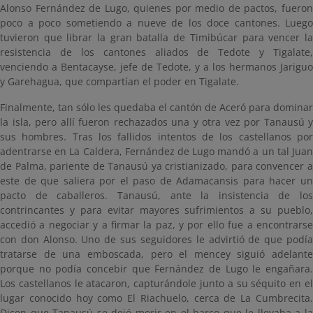
Alonso Fernández de Lugo, quienes por medio de pactos, fueron
poco a poco sometiendo a nueve de los doce cantones. Luego
tuvieron que librar la gran batalla de Timibúcar para vencer la
resistencia de los cantones aliados de Tedote y Tigalate,
venciendo a Bentacayse, jefe de Tedote, y a los hermanos Jariguo
y Garehagua, que compartían el poder en Tigalate.
Finalmente, tan sólo les quedaba el cantón de Aceró para dominar
la isla, pero allí fueron rechazados una y otra vez por Tanausú y
sus hombres. Tras los fallidos intentos de los castellanos por
adentrarse en La Caldera, Fernández de Lugo mandó a un tal Juan
de Palma, pariente de Tanausú ya cristianizado, para convencer a
este de que saliera por el paso de Adamacansis para hacer un
pacto de caballeros. Tanausú, ante la insistencia de los
contrincantes y para evitar mayores sufrimientos a su pueblo,
accedió a negociar y a firmar la paz, y por ello fue a encontrarse
con don Alonso. Uno de sus seguidores le advirtió de que podía
tratarse de una emboscada, pero el mencey siguió adelante
porque no podía concebir que Fernández de Lugo le engañara.
Los castellanos le atacaron, capturándole junto a su séquito en el
lugar conocido hoy como El Riachuelo, cerca de La Cumbrecita.
Dicen que Tanausú se dejó morir en el barco que le llevaba a la