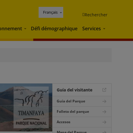
Français
Rechercher
ronnement
Défi démographique
Services
Environnement
Services
Guía del visitante
Guía del Parque
Folleto del parque
Accesos
Mapa del Parque