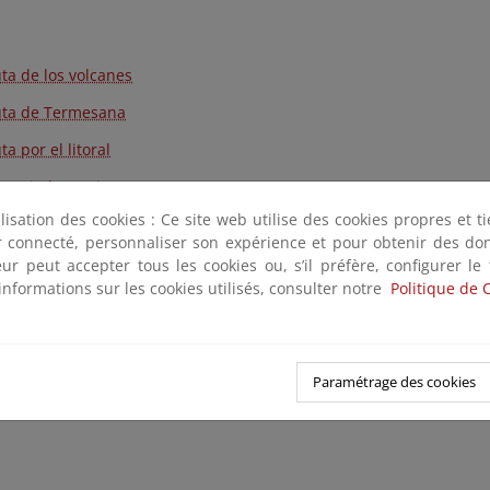
uta de los volcanes
uta de Termesana
ta por el litoral
s guiadas a pie
ilisation des cookies : Ce site web utilise des cookies propres et 
ed Walking Trails
ter connecté, personnaliser son expérience et pour obtenir des do
icios Interpretativos - Guided tours - Führungen
teur peut accepter tous les cookies ou, s’il préfère, configurer le
informations sur les cookies utilisés, consulter notre
Politique de 
Paramétrage des cookies