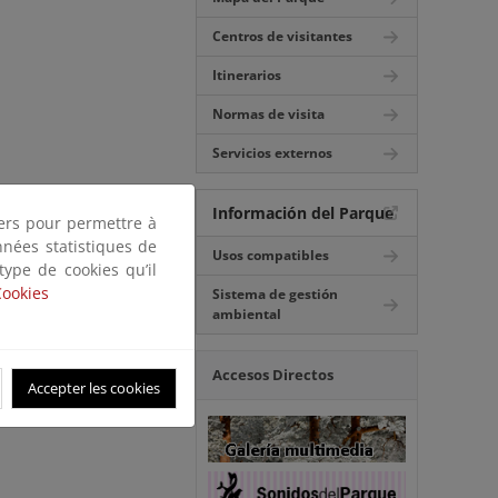
Centros de visitantes
Itinerarios
Normas de visita
Servicios externos
Información del Parque
tiers pour permettre à
nnées statistiques de
Usos compatibles
 type de cookies qu’il
Cookies
Sistema de gestión
ambiental
Accesos Directos
Accepter les cookies