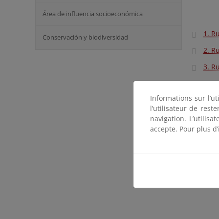
Área de influencia socioeconómica
1. R
Conservación y biodiversidad
2. R
3. Ru
Ruta
Informations sur l’ut
Guid
l’utilisateur de res
Serv
navigation. L’utilisa
accepte. Pour plus d’