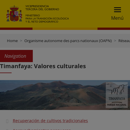
Menú
Home
Organisme autonome des parcs nationaux (OAPN)
Réseau
Navigation
Timanfaya: Valores culturales
Recuperación de cultivos tradicionales