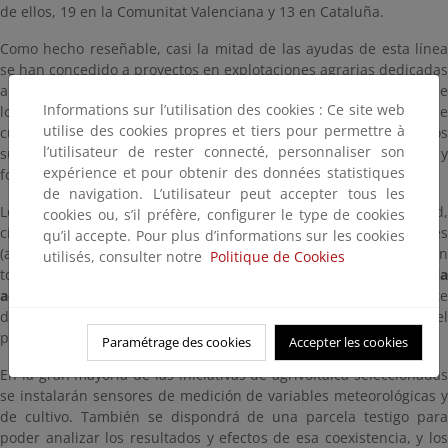
de ellos, 19 en la Comunitat Valenciana y 13 en Cataluña.
Como hecho reseñable, casi la mitad de las ayudas de esta línea
se han concedido a proyectos en explotaciones agrarias dedicadas
a cultivos arbóreos como olivar y frutales, entre otros, en los que
Informations sur l’utilisation des cookies : Ce site web
los paneles fotovoltaicos descansan sobre estructuras a más de
utilise des cookies propres et tiers pour permettre à
cuatro metros de altura. El resto se destina a los otros dos
l’utilisateur de rester connecté, personnaliser son
subprogramas, de fotovoltaica con cultivo intercalado y
expérience et pour obtenir des données statistiques
fotovoltaica sobre estructuras de dos a cuatro metros de altura.
de navigation. L’utilisateur peut accepter tous les
Los cultivos implicados son de tipología variada: cereal, olivo, vid,
cookies ou, s’il préfère, configurer le type de cookies
cítricos y frutales, aromáticas, forrajeros, hortícolas, tropicales
qu’il accepte. Pour plus d’informations sur les cookies
(aguacate, pitahaya), setas de cardo y trufa, herbáceos, etc. En
utilisés, consulter notre
Politique de Cookies
todos los casos se trata de un
uso del suelo compatible con la
actividad agraria principal. Según las bases
, cuando el solicitante
de la ayuda y promotor del proyecto no era el propio agricultor, el
proyecto debía incluir un acuerdo firmado entre ambas partes.
Paramétrage des cookies
Accepter les cookies
En la gran mayoría de las iniciativas de agrivoltaica seleccionadas
se instalarán sensores de medición de variables meteorológicas y
de cultivo. También se dispondrá de una parcela testigo para
poder analizar los resultados y efectos de esa coexistencia, y los