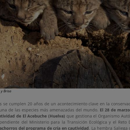
 y Brisa
es se cumplen 20 años de un acontecimiento clave en la conservaci
 una de las especies más amenazadas del mundo.
El 28 de marzo
utividad de El Acebuche (Huelva)
que gestiona el Organismo Aut
pendiente del Ministerio para la Transición Ecológica y el Reto
achorros del programa de cría en cautividad
. La hembra Saliega 