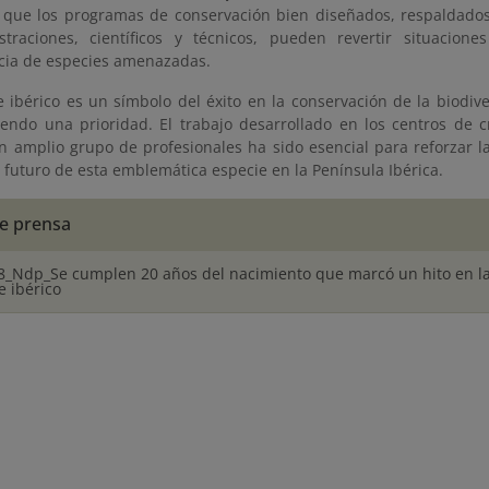
que los programas de conservación bien diseñados, respaldados
traciones, científicos y técnicos, pueden revertir situaciones
cia de especies amenazadas.
e ibérico es un símbolo del éxito en la conservación de la biodiv
iendo una prioridad. El trabajo desarrollado en los centros de c
n amplio grupo de profesionales ha sido esencial para reforzar la
 futuro de esta emblemática especie en la Península Ibérica.
e prensa
8_Ndp_Se cumplen 20 años del nacimiento que marcó un hito en l
e ibérico