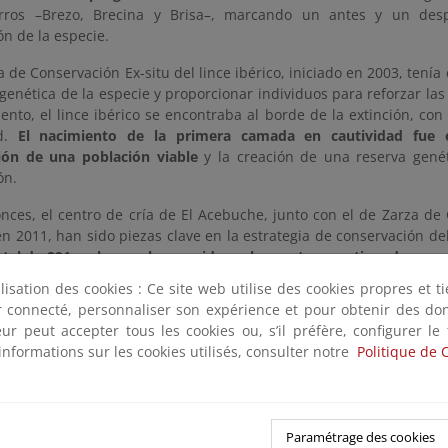
orros –Brezo, Brecina y Brisa–, marcando un antes y un des
n de la especie.
 de Conservación Ex-situ del lince ibérico, iniciado en 2003, tenía
genética de la especie y proporcionar individuos para reforzar las
nto, el lince ibérico se encontraba al borde de la extinción, co
ad.
El nacimiento de la primera camada en cautividad fue 
ión de una población viable
y la creación de una reserva gené
ón.
nces, el centro de cría de El Acebuche, junto con el de Zarza de 
 2011, han sido piezas clave en la estrategia de conservación del
otal de 291 cachorros han nacido en los centros gestionados por
ación de las poblaciones silvestres de la especie. Muchos de 
ilisation des cookies : Ce site web utilise des cookies propres et 
en Andalucía, Castilla-La Mancha, Extremadura y Portugal, ayudand
ter connecté, personnaliser son expérience et pour obtenir des do
 allá de sus últimos refugios naturales.
teur peut accepter tous les cookies ou, s’il préfère, configurer le
informations sur les cookies utilisés, consulter notre
Politique de 
Paramétrage des cookies