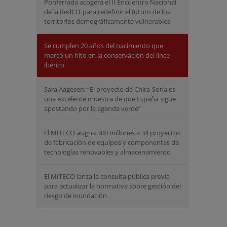
Ponferrada acogerá el II Encuentro Nacional
de la RedCIT para redefinir el futuro de los
territorios demográficamente vulnerables
Se cumplen 20 años del nacimiento que
marcó un hito en la conservación del lince
ibérico
Sara Aagesen: “El proyecto de Chira-Soria es
una excelente muestra de que España sigue
apostando por la agenda verde”
El MITECO asigna 300 millones a 34 proyectos
de fabricación de equipos y componentes de
tecnologías renovables y almacenamiento
El MITECO lanza la consulta pública previa
para actualizar la normativa sobre gestión del
riesgo de inundación