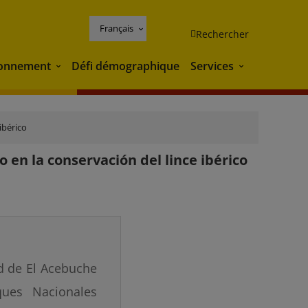
Français
Rechercher
ronnement
Défi démographique
Services
Environnement
Services
ibérico
en la conservación del lince ibérico
ad de El Acebuche
ues Nacionales