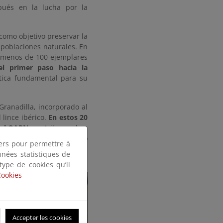
pués en la lucha por la
 como objetivo preservar la
 poblaciones naturales. En
n menos de 100 ejemplares
el primer paso hacia la
tica fundamental para su
Granadilla, incorporado al
 lince ibérico.
En estos 20
 el OAPN
, contribuyendo a
estos ejemplares han sido
tiers pour permettre à
o a la expansión del lince
nnées statistiques de
 type de cookies qu’il
Cookies
Accepter les cookies