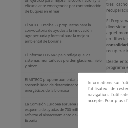
un ejercicio para mejorar la coordinación y la
tres cach
eficacia ante emergencias por contaminación
recuperació
de buques en el mar
El Programa
El MITECO recibe 27 propuestas para la
diversidad 
convocatoria de ayudas a la innovación
aquel mome
agropecuaria y forestal para la mejora
en libert
ambiental de Doñana
consolidac
recuperaci
El informe CLIVAR-Spain refleja que los
sistemas montañosos pierden glaciares, hielo
Desde ento
y nieve
programa en
años, un t
la recuper
El MITECO propone aumentar la
Informations sur l’ut
sostenibilidad de determinados usos
liberados 
l’utilisateur de res
energéticos de la biomasa
ibérico más
navigation. L’utilisa
accepte. Pour plus d’
La Comisión Europea aprueba un nuevo
esquema de ayudas de 700 millones para
reforzar el almacenamiento de energía en
España