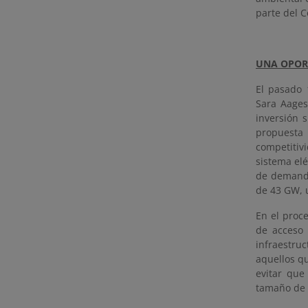
parte del C
UNA OPOR
El pasado 
Sara Aages
inversión 
propuesta 
competitiv
sistema el
de demanda
de 43 GW, 
En el proc
de acceso 
infraestruc
aquellos q
evitar que
tamaño de l