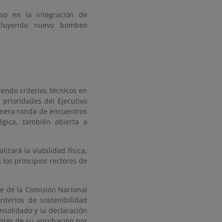
lso en la integración de
ncluyendo nuevo bombeo
iendo criterios técnicos en
 prioridades del Ejecutivo
rimera ronda de encuentros
égica, también abierta a
izará la viabilidad física,
los principios rectores de
te de la Comisión Nacional
iterios de sostenibilidad
nsolidado y la declaración
antes de su aprobación por