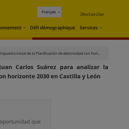
Français
Rechercher
ronnement
Défi démographique
Services
Environnement
Services
 la Planificación de electricidad con horizonte 2030 en Castilla y León
uan Carlos Suárez para analizar la
con horizonte 2030 en Castilla y León
la oportunidad que