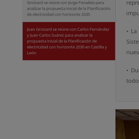
repr
Groizard se reúne con Jorge Paradela para
analizar la propuesta inicial de la Planificación
impul
de electricidad con horizonte 2030
Joan Groizard se reúne con Carlos Fernández
• La
y Juan Carlos Suárez para analizar la
Sist
propuesta inicial de la Planificación de
electricidad con horizonte 2030 en Castilla y
nuev
León
• Du
todo