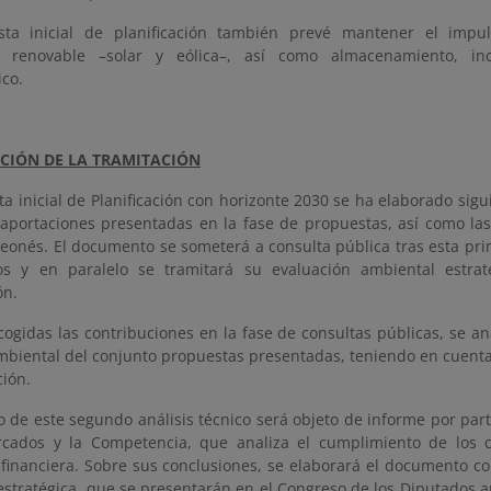
sta inicial de planificación también prevé mantener el impu
n renovable –solar y eólica–, así como almacenamiento, i
ico.
CIÓN DE LA TRAMITACIÓN
a inicial de Planificación con horizonte 2030 se ha elaborado sigu
 aportaciones presentadas en la fase de propuestas, así como las
 leonés. El documento se someterá a consulta pública tras esta p
s y en paralelo se tramitará su evaluación ambiental estrat
ón.
ogidas las contribuciones en la fase de consultas públicas, se anal
mbiental del conjunto propuestas presentadas, teniendo en cuenta 
ción.
o de este segundo análisis técnico será objeto de informe por par
cados y la Competencia, que analiza el cumplimiento de los cr
financiera. Sobre sus conclusiones, se elaborará el documento co
estratégica, que se presentarán en el Congreso de los Diputados 