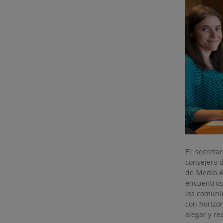
El secreta
consejero 
de Medio Am
encuentros
las comunid
con horizon
alegar y re