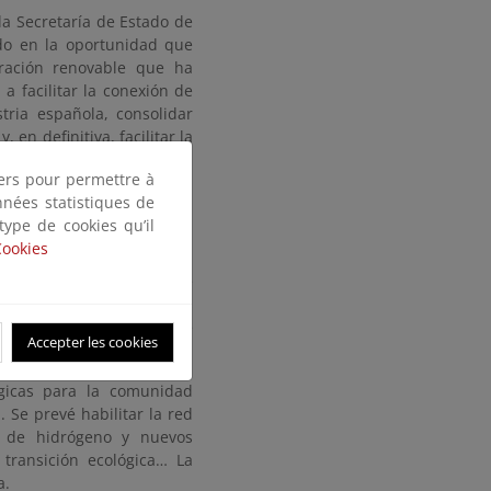
la Secretaría de Estado de
do en la oportunidad que
gración renovable que ha
a facilitar la conexión de
ria española, consolidar
 en definitiva, facilitar la
tiers pour permettre à
nnées statistiques de
 type de cookies qu’il
Cookies
esta inicial, valorando que
porte y distribución, más
ás de 1.000 kilómetros de
Accepter les cookies
tégicas para la comunidad
 Se prevé habilitar la red
n de hidrógeno y nuevos
transición ecológica… La
bida.