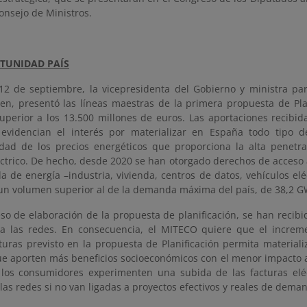
onsejo de Ministros.
TUNIDAD PAÍS
12 de septiembre, la vicepresidenta del Gobierno y ministra para
en, presentó las líneas maestras de la primera propuesta de Pla
superior a los 13.500 millones de euros. Las aportaciones recibid
evidencian el interés por materializar en España todo tipo de
idad de los precios energéticos que proporciona la alta penetr
éctrico. De hecho, desde 2020 se han otorgado derechos de acceso 
 de energía –industria, vivienda, centros de datos, vehículos e
un volumen superior al de la demanda máxima del país, de 38,2 G
eso de elaboración de la propuesta de planificación, se han reci
a las redes. En consecuencia, el MITECO quiere que el increm
turas previsto en la propuesta de Planificación permita materiali
ue aporten más beneficios socioeconómicos con el menor impacto a
 los consumidores experimenten una subida de las facturas elé
as redes si no van ligadas a proyectos efectivos y reales de dema