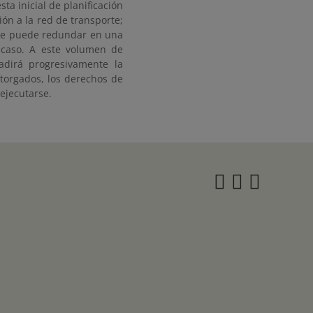
sta inicial de planificación
n a la red de transporte;
 que puede redundar en una
 caso. A este volumen de
dirá progresivamente la
torgados, los derechos de
ejecutarse.
Instagra
Twitter
Face