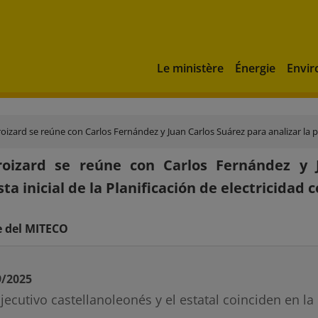
Le ministère
Énergie
Envi
izard se reúne con Carlos Fernández y Juan Carlos Suárez para analizar la propuesta inicial de
roizard se reúne con Carlos Fernández y J
ta inicial de la Planificación de electricidad 
e del MITECO
9/2025
 Ejecutivo castellanoleonés y el estatal coinciden en 