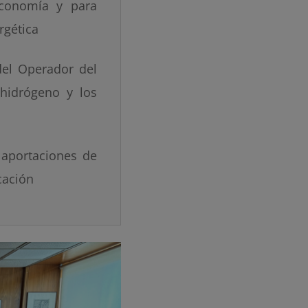
economía y para
rgética
del Operador del
l hidrógeno y los
 aportaciones de
cación