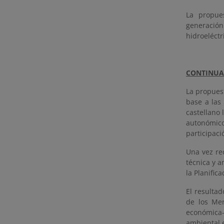
La propue
generació
hidroeléctr
CONTINUA
La propuest
base a las
castellano
autonómico
participaci
Una vez rec
técnica y a
la Planifica
El resultad
de los Mer
económica-
ambiental 