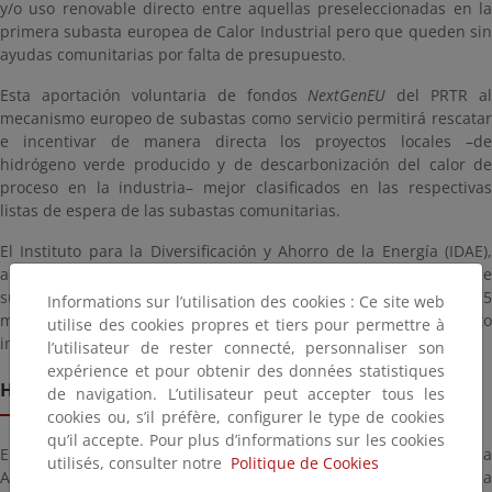
y/o uso renovable directo entre aquellas preseleccionadas en la
primera subasta europea de Calor Industrial pero que queden sin
ayudas comunitarias por falta de presupuesto.
Esta aportación voluntaria de fondos
NextGenEU
del PRTR al
mecanismo europeo de subastas como servicio permitirá rescatar
e incentivar de manera directa los proyectos locales –de
hidrógeno verde producido y de descarbonización del calor de
proceso en la industria– mejor clasificados en las respectivas
listas de espera de las subastas comunitarias.
El Instituto para la Diversificación y Ahorro de la Energía (IDAE),
adscrito al MITECO, gestionará ambas convocatorias nacionales de
subastas como servicio (AaaS) con una dotación asignada de 440,5
Informations sur l’utilisation des cookies : Ce site web
millones la de hidrógeno renovable, por encima de lo previsto
utilise des cookies propres et tiers pour permettre à
inicialmente, y 50 millones la de calor industrial.
l’utilisateur de rester connecté, personnaliser son
expérience et pour obtenir des données statistiques
HIDRÓGENO VERDE E INDUSTRIA
de navigation. L’utilisateur peut accepter tous les
cookies ou, s’il préfère, configurer le type de cookies
qu’il accepte. Pour plus d’informations sur les cookies
En la que será la segunda participación española en el esquema
utilisés, consulter notre
Politique de Cookies
AaaS del Banco Europeo del Hidrógeno se destinarán en torno a