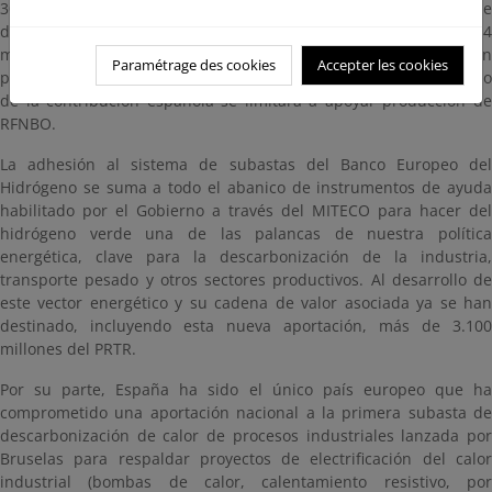
304,1 millones a iniciativas de producción de hidrógeno renovable
de origen no biológico (RFNBO por sus siglas en inglés). Los 136,4
millones restantes, a apoyar la producción de hidrógeno en
Paramétrage des cookies
Accepter les cookies
proyectos vinculados al sector marítimo o aviación, que en el caso
de la contribución española se limitará a apoyar producción de
RFNBO.
La adhesión al sistema de subastas del Banco Europeo del
Hidrógeno se suma a todo el abanico de instrumentos de ayuda
habilitado por el Gobierno a través del MITECO para hacer del
hidrógeno verde una de las palancas de nuestra política
energética, clave para la descarbonización de la industria,
transporte pesado y otros sectores productivos. Al desarrollo de
este vector energético y su cadena de valor asociada ya se han
destinado, incluyendo esta nueva aportación, más de 3.100
millones del PRTR.
Por su parte, España ha sido el único país europeo que ha
comprometido una aportación nacional a la primera subasta de
descarbonización de calor de procesos industriales lanzada por
Bruselas para respaldar proyectos de electrificación del calor
industrial (bombas de calor, calentamiento resistivo, por