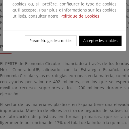
cookies ou, s’il préfère, configurer le type de cookies
autónomas: Andalucía, Aragón, Islas Baleares, Castilla y León,
qu’il accepte. Pour plus d’informations sur les cookies
Castilla–La Mancha, Cataluña, Comunidad de Madrid, Comunidad
utilisés, consulter notre
Politique de Cookies
Foral de Navarra, Comunitat Valenciana, Extremadura, Galicia,
País Vasco, Principado de Asturias y Región de Murcia. En
Cataluña se desarrollará el proyecto con mayor presupuesto (41
millones) entre fondos públicos y privados.
Paramétrage des cookies
Accepter les cookies
PERTE DE ECONOMÍA CIRCULAR
El PERTE de Economía Circular, financiado a través de los fondos
Next GenerationUE, alineado con la Estrategia Española de
Economía Circular y las estrategias europeas en la materia, cuenta
con ayudas por valor de 492 millones, con los que se espera
movilizar recursos superiores a los 1.200 millones durante su
ejecución.
El sector de los materiales plásticos en España tiene una elevada
importancia. Muestra de ello es la cifra de negocios del subsector
de fabricación de plásticos en formas primarias, que se alza
ligeramente por encima del 17% del total de la industria química.