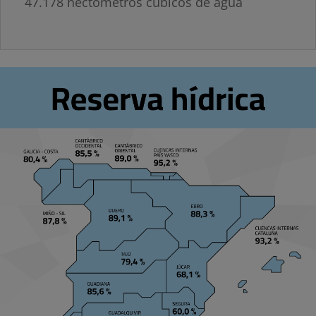
47.178 hectómetros cúbicos de agua