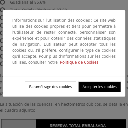
Guadiana al 85,6%
Tinto, Odiel y Piedras al 87,8%
Guadalete-Barbate al 89,0%
Informations sur l’utilisation des cookies : Ce site web
Guadalquivir al 87,6%
utilise des cookies propres et tiers pour permettre à
l’utilisateur de rester connecté, personnaliser son
Cuenca Mediterránea Andaluza al 77,0%
expérience et pour obtenir des données statistiques
Segura al 60,0%
de navigation. L’utilisateur peut accepter tous les
Júcar al 68,1%
cookies ou, s’il préfère, configurer le type de cookies
Ebro al 88,3%
qu’il accepte. Pour plus d’informations sur les cookies
utilisés, consulter notre
Politique de Cookies
Cuencas internas de Cataluña al 93,2%
Las precipitaciones han sido abundantes en la vertiente Atlántica
y han afectado en menor medida a la vertiente Mediterránea. La
Paramétrage des cookies
Accepter les cookies
máxima se ha producido en San Sebastián - Donostia con 85,6 mm
(85,6 l/m²)
La situación de las cuencas, en hectómetros cúbicos, se detalla en
el cuadro adjunto: